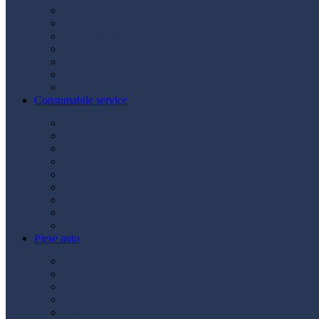
Acumulatori
Becuri
Cabluri curent
Claxon
Redresor
Robot pornire
Diverse
Consumabile service
Borne baterii
Consumabile vopsitorie
Cric auto
Scule auto
Siguranțe auto
Spray service
Spray vopsea
Vaselină
Diverse
Piese auto
Ambreiaj
Angrenare roată
Direcție
Curea accesorii
Disc frână