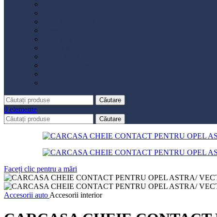
Distribuție
Filtru aer
Filtru combustibil
Filtru polen
Filtru ulei
Placute frână
Saboți frână
Set reparație etrier
Suspensie
Diverse
Căutare
0
elemente
Căutare
Faceți clic pentru a mări
Accesorii auto
Accesorii interior