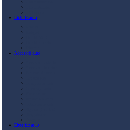
Ulei transmisie
Ulei hidraulic
Ulei servo
Lichide auto
Aditivi
Antigel
Lichid frână
Lichid parbriz
Diverse
Accesorii auto
Accesorii exterior
Accesorii interior
Bancuri de scule
Capace roți
Compresor auto
Covorașe auto
Huse scaun
Întreținere auto
Odorizante auto
Siguranță rutieră
Ștergatoare
Tractare
Electrice auto