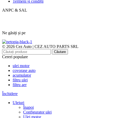
Termeni și condiții
ANPC & SAL
Ne găsiți și pe
© 2026 Cez Auto | CEZ AUTO PARTS SRL
Căutare
Cereri populare
ulei motor
covorase auto
acumulator
filtru ulei
filtru aer
Închidere
Uleiuri
Înapoi
Configurator ulei
Ulei motor