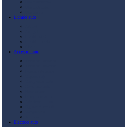
Ulei transmisie
Ulei hidraulic
Ulei servo
Lichide auto
Aditivi
Antigel
Lichid frână
Lichid parbriz
Diverse
Accesorii auto
Accesorii exterior
Accesorii interior
Bancuri de scule
Capace roți
Compresor auto
Covorașe auto
Huse scaun
Întreținere auto
Odorizante auto
Siguranță rutieră
Ștergatoare
Tractare
Electrice auto