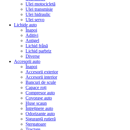
Ulei motocicletă
Ulei transmisie
Ulei hidraulic
Ulei servo
Lichide auto
Înapoi
Aditivi
Antigel
Lichid frână
Lichid parbriz
Diverse
Accesorii auto
Înapoi
Accesorii exterior
Accesorii interior
Bancuri de scule
Capace roți
Compresor auto
Covorașe auto
Huse scaun
Întreținere auto
Odorizante auto
Siguranță rutieră
Ștergatoare
Tractare