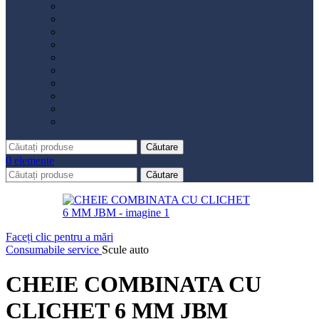
Distribuție
Filtru aer
Filtru combustibil
Filtru polen
Filtru ulei
Placute frână
Saboți frână
Set reparație etrier
Suspensie
Diverse
Căutare
0
elemente
Căutare
Faceți clic pentru a mări
Consumabile service
Scule auto
CHEIE COMBINATA CU
CLICHET 6 MM JBM