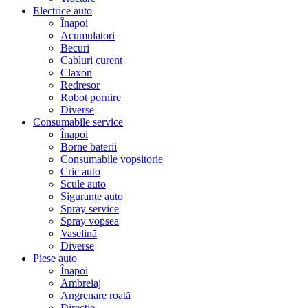
Electrice auto
Înapoi
Acumulatori
Becuri
Cabluri curent
Claxon
Redresor
Robot pornire
Diverse
Consumabile service
Înapoi
Borne baterii
Consumabile vopsitorie
Cric auto
Scule auto
Siguranțe auto
Spray service
Spray vopsea
Vaselină
Diverse
Piese auto
Înapoi
Ambreiaj
Angrenare roată
Direcție