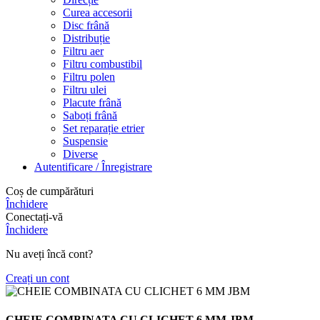
Curea accesorii
Disc frână
Distribuție
Filtru aer
Filtru combustibil
Filtru polen
Filtru ulei
Placute frână
Saboți frână
Set reparație etrier
Suspensie
Diverse
Autentificare / Înregistrare
Coș de cumpărături
Închidere
Conectați-vă
Închidere
Nu aveți încă cont?
Creați un cont
CHEIE COMBINATA CU CLICHET 6 MM JBM