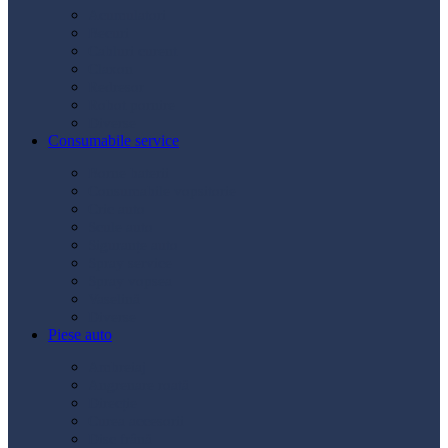
Acumulatori
Becuri
Cabluri curent
Claxon
Redresor
Robot pornire
Diverse
Consumabile service
Borne baterii
Consumabile vopsitorie
Cric auto
Scule auto
Siguranțe auto
Spray service
Spray vopsea
Vaselină
Diverse
Piese auto
Ambreiaj
Angrenare roată
Direcție
Curea accesorii
Disc frână