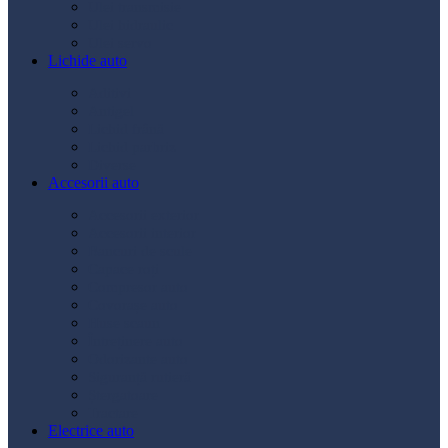
Ulei transmisie
Ulei hidraulic
Ulei servo
Lichide auto
Aditivi
Antigel
Lichid frână
Lichid parbriz
Diverse
Accesorii auto
Accesorii exterior
Accesorii interior
Bancuri de scule
Capace roți
Compresor auto
Covorașe auto
Huse scaun
Întreținere auto
Odorizante auto
Siguranță rutieră
Ștergatoare
Tractare
Electrice auto