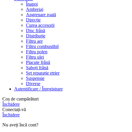
Înapoi
Ambreiaj
Angrenare roată
Direcție
Curea accesorii
Disc frână
Distribuție
Filtru aer
Filtru combustibil
Filtru polen
Filtru ulei
Placute frână
Saboți frână
Set reparație etrier
Suspensie
Diverse
Autentificare / Înregistrare
Coș de cumpărături
Închidere
Conectați-vă
Închidere
Nu aveți încă cont?