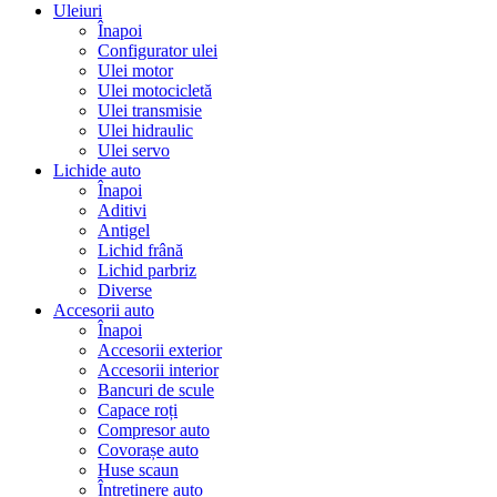
Uleiuri
Înapoi
Configurator ulei
Ulei motor
Ulei motocicletă
Ulei transmisie
Ulei hidraulic
Ulei servo
Lichide auto
Înapoi
Aditivi
Antigel
Lichid frână
Lichid parbriz
Diverse
Accesorii auto
Înapoi
Accesorii exterior
Accesorii interior
Bancuri de scule
Capace roți
Compresor auto
Covorașe auto
Huse scaun
Întreținere auto