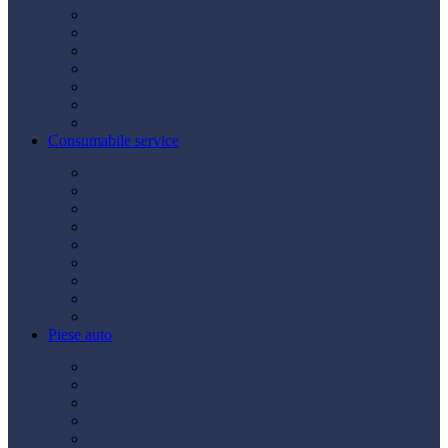
Acumulatori
Becuri
Cabluri curent
Claxon
Redresor
Robot pornire
Diverse
Consumabile service
Borne baterii
Consumabile vopsitorie
Cric auto
Scule auto
Siguranțe auto
Spray service
Spray vopsea
Vaselină
Diverse
Piese auto
Ambreiaj
Angrenare roată
Direcție
Curea accesorii
Disc frână