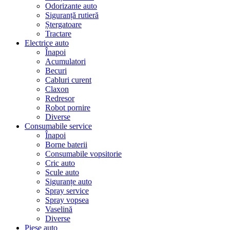
Odorizante auto
Siguranță rutieră
Ștergatoare
Tractare
Electrice auto
Înapoi
Acumulatori
Becuri
Cabluri curent
Claxon
Redresor
Robot pornire
Diverse
Consumabile service
Înapoi
Borne baterii
Consumabile vopsitorie
Cric auto
Scule auto
Siguranțe auto
Spray service
Spray vopsea
Vaselină
Diverse
Piese auto