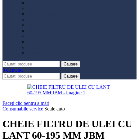
Distribuție
Filtru aer
Filtru combustibil
Filtru polen
Filtru ulei
Placute frână
Saboți frână
Set reparație etrier
Suspensie
Diverse
Căutare
0
elemente
Căutare
Faceți clic pentru a mări
Consumabile service
Scule auto
CHEIE FILTRU DE ULEI CU
LANT 60-195 MM JBM