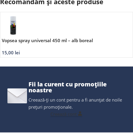
Recomandăm și aceste produse
Vopsea spray universal 450 ml – alb boreal
15,00
lei
Fii la curent cu promoțiile
noastre
Creează-ți un cont pentru a fi anunțat de noile
prețuri promoționale.
Creează cont