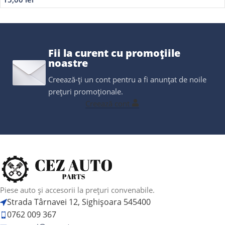
Fii la curent cu promoțiile
noastre
Creează-ți un cont pentru a fi anunțat de noile
prețuri promoționale.
Creează cont
Piese auto și accesorii la prețuri convenabile.
Strada Târnavei 12, Sighișoara 545400
0762 009 367