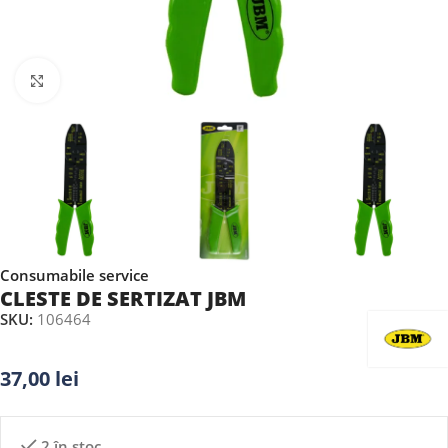
Faceți clic pentru a mări
Consumabile service
CLESTE DE SERTIZAT JBM
SKU:
106464
37,00
lei
2 în stoc