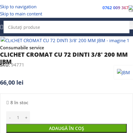
Skip to navigation
0762 009 367
Skip to main content
Faceți clic pentru a mări
Consumabile service
CLICHET CROMAT CU 72 DINTI 3/8′ 200 MM
JBM
SKU:
94771
66,00
lei
8 în stoc
ADAUGĂ ÎN COȘ