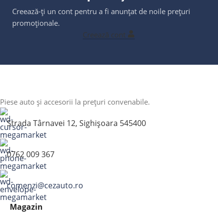
Creează-ți un cont pentru a fi anunțat de noile prețuri
promoționale.
Creează cont
Piese auto și accesorii la prețuri convenabile.
Strada Târnavei 12, Sighișoara 545400
0762 009 367
comenzi@cezauto.ro
Magazin