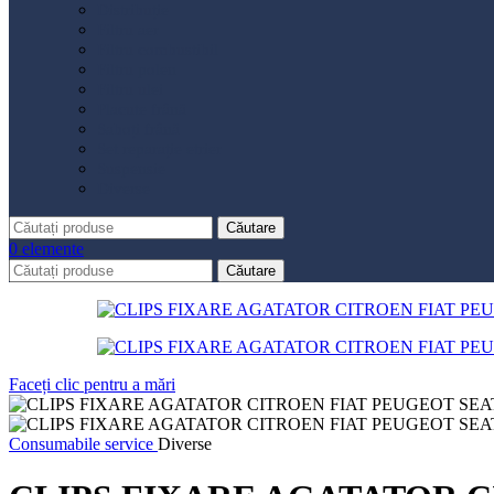
Distribuție
Filtru aer
Filtru combustibil
Filtru polen
Filtru ulei
Placute frână
Saboți frână
Set reparație etrier
Suspensie
Diverse
Căutare
0
elemente
Căutare
Faceți clic pentru a mări
Consumabile service
Diverse