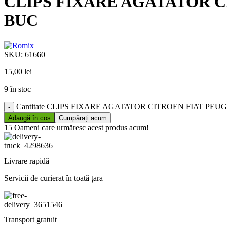
CLIPS FIXARE AGATATOR C
BUC
SKU:
61660
15,00
lei
9 în stoc
Cantitate CLIPS FIXARE AGATATOR CITROEN FIAT PE
Adaugă în coș
Cumpărați acum
15
Oameni care urmăresc acest produs acum!
Livrare rapidă
Servicii de curierat în toată țara
Transport gratuit