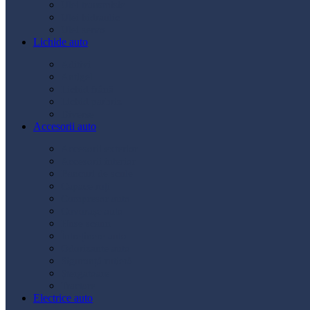
Ulei transmisie
Ulei hidraulic
Ulei servo
Lichide auto
Aditivi
Antigel
Lichid frână
Lichid parbriz
Diverse
Accesorii auto
Accesorii exterior
Accesorii interior
Bancuri de scule
Capace roți
Compresor auto
Covorașe auto
Huse scaun
Întreținere auto
Odorizante auto
Siguranță rutieră
Ștergatoare
Tractare
Electrice auto