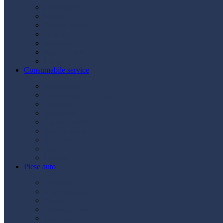
Acumulatori
Becuri
Cabluri curent
Claxon
Redresor
Robot pornire
Diverse
Consumabile service
Borne baterii
Consumabile vopsitorie
Cric auto
Scule auto
Siguranțe auto
Spray service
Spray vopsea
Vaselină
Diverse
Piese auto
Ambreiaj
Angrenare roată
Direcție
Curea accesorii
Disc frână