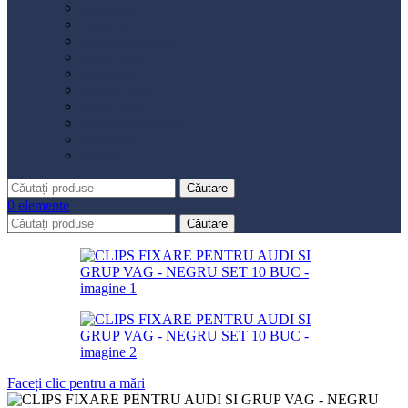
Distribuție
Filtru aer
Filtru combustibil
Filtru polen
Filtru ulei
Placute frână
Saboți frână
Set reparație etrier
Suspensie
Diverse
Căutare
0
elemente
Căutare
Faceți clic pentru a mări