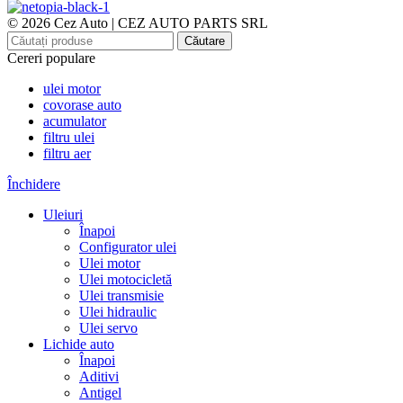
© 2026 Cez Auto | CEZ AUTO PARTS SRL
Căutare
Cereri populare
ulei motor
covorase auto
acumulator
filtru ulei
filtru aer
Închidere
Uleiuri
Înapoi
Configurator ulei
Ulei motor
Ulei motocicletă
Ulei transmisie
Ulei hidraulic
Ulei servo
Lichide auto
Înapoi
Aditivi
Antigel