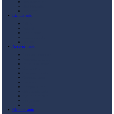
Ulei transmisie
Ulei hidraulic
Ulei servo
Lichide auto
Aditivi
Antigel
Lichid frână
Lichid parbriz
Diverse
Accesorii auto
Accesorii exterior
Accesorii interior
Bancuri de scule
Capace roți
Compresor auto
Covorașe auto
Huse scaun
Întreținere auto
Odorizante auto
Siguranță rutieră
Ștergatoare
Tractare
Electrice auto