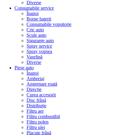
Diverse
Consumabile service
Înapoi
Borne baterii
Consumabile vopsitorie
Cric auto
Scule auto
Siguranțe auto
Spray service
Spray vopsea
Vaselină
Diverse
Piese auto
Înapoi
Ambreiaj
Angrenare roată
Direcție
Curea accesorii
Disc frână
Distribuție
Filtru aer
Filtru combustibil
Filtru polen
Filtru ulei
Placute frână