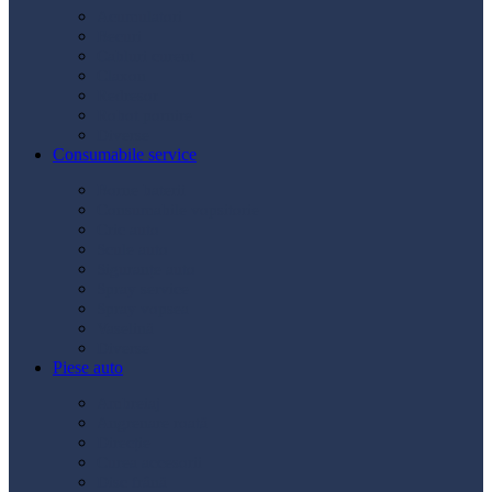
Acumulatori
Becuri
Cabluri curent
Claxon
Redresor
Robot pornire
Diverse
Consumabile service
Borne baterii
Consumabile vopsitorie
Cric auto
Scule auto
Siguranțe auto
Spray service
Spray vopsea
Vaselină
Diverse
Piese auto
Ambreiaj
Angrenare roată
Direcție
Curea accesorii
Disc frână