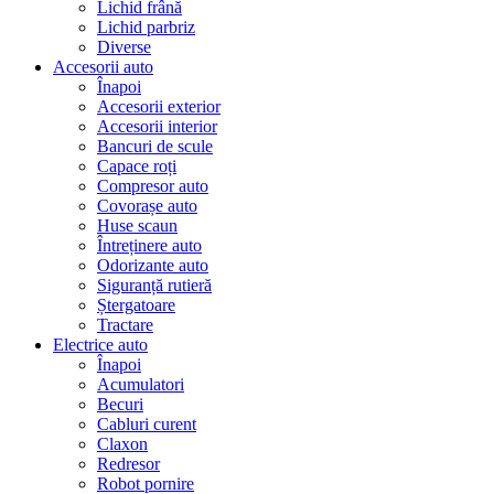
Lichid frână
Lichid parbriz
Diverse
Accesorii auto
Înapoi
Accesorii exterior
Accesorii interior
Bancuri de scule
Capace roți
Compresor auto
Covorașe auto
Huse scaun
Întreținere auto
Odorizante auto
Siguranță rutieră
Ștergatoare
Tractare
Electrice auto
Înapoi
Acumulatori
Becuri
Cabluri curent
Claxon
Redresor
Robot pornire