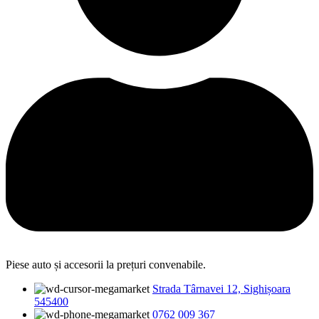
Piese auto și accesorii la prețuri convenabile.
Strada Târnavei 12, Sighișoara
545400
0762 009 367