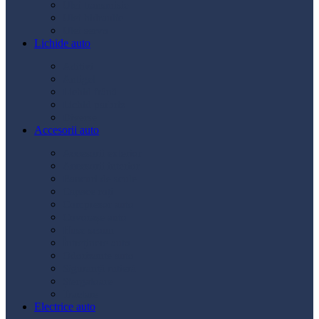
Ulei transmisie
Ulei hidraulic
Ulei servo
Lichide auto
Aditivi
Antigel
Lichid frână
Lichid parbriz
Diverse
Accesorii auto
Accesorii exterior
Accesorii interior
Bancuri de scule
Capace roți
Compresor auto
Covorașe auto
Huse scaun
Întreținere auto
Odorizante auto
Siguranță rutieră
Ștergatoare
Tractare
Electrice auto