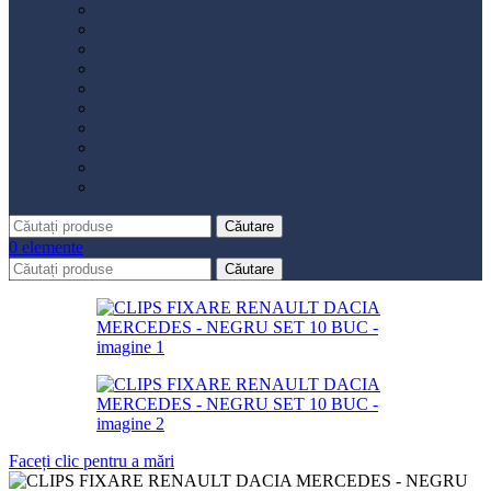
Distribuție
Filtru aer
Filtru combustibil
Filtru polen
Filtru ulei
Placute frână
Saboți frână
Set reparație etrier
Suspensie
Diverse
Căutare
0
elemente
Căutare
Faceți clic pentru a mări