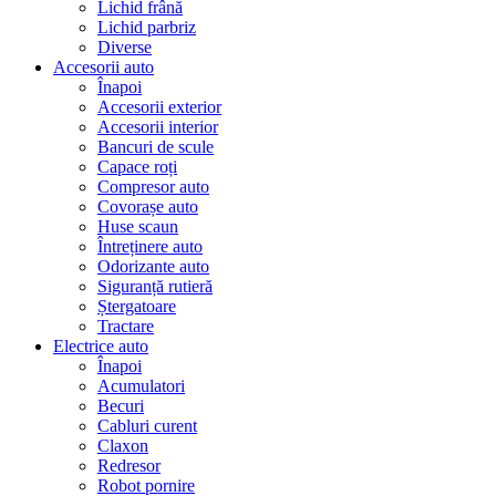
Lichid frână
Lichid parbriz
Diverse
Accesorii auto
Înapoi
Accesorii exterior
Accesorii interior
Bancuri de scule
Capace roți
Compresor auto
Covorașe auto
Huse scaun
Întreținere auto
Odorizante auto
Siguranță rutieră
Ștergatoare
Tractare
Electrice auto
Înapoi
Acumulatori
Becuri
Cabluri curent
Claxon
Redresor
Robot pornire