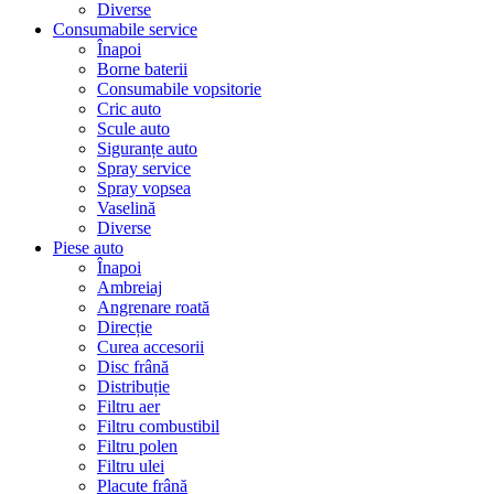
Diverse
Consumabile service
Înapoi
Borne baterii
Consumabile vopsitorie
Cric auto
Scule auto
Siguranțe auto
Spray service
Spray vopsea
Vaselină
Diverse
Piese auto
Înapoi
Ambreiaj
Angrenare roată
Direcție
Curea accesorii
Disc frână
Distribuție
Filtru aer
Filtru combustibil
Filtru polen
Filtru ulei
Placute frână