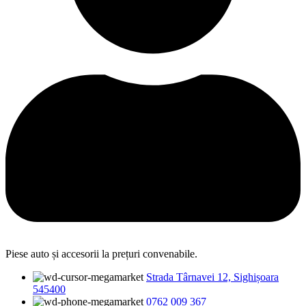
Piese auto și accesorii la prețuri convenabile.
Strada Târnavei 12, Sighișoara
545400
0762 009 367