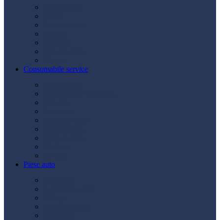
Acumulatori
Becuri
Cabluri curent
Claxon
Redresor
Robot pornire
Diverse
Consumabile service
Borne baterii
Consumabile vopsitorie
Cric auto
Scule auto
Siguranțe auto
Spray service
Spray vopsea
Vaselină
Diverse
Piese auto
Ambreiaj
Angrenare roată
Direcție
Curea accesorii
Disc frână