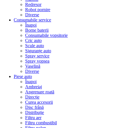
Redresor
Robot pornire
Diverse
Consumabile service
Înapoi
Borne baterii
Consumabile vopsitorie
Cric auto
Scule auto
Siguranțe auto
Spray service
Spray vopsea
Vaselină
Diverse
Piese auto
Înapoi
Ambreiaj
Angrenare roată
Direcție
Curea accesorii
Disc frână
Distribuție
Filtru aer
Filtru combustibil
Filtru polen