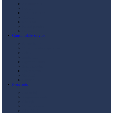
Acumulatori
Becuri
Cabluri curent
Claxon
Redresor
Robot pornire
Diverse
Consumabile service
Borne baterii
Consumabile vopsitorie
Cric auto
Scule auto
Siguranțe auto
Spray service
Spray vopsea
Vaselină
Diverse
Piese auto
Ambreiaj
Angrenare roată
Direcție
Curea accesorii
Disc frână