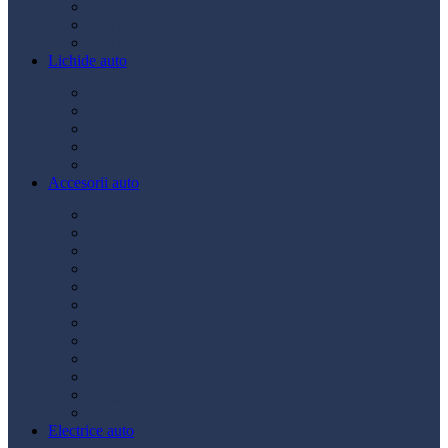
Ulei transmisie
Ulei hidraulic
Ulei servo
Lichide auto
Aditivi
Antigel
Lichid frână
Lichid parbriz
Diverse
Accesorii auto
Accesorii exterior
Accesorii interior
Bancuri de scule
Capace roți
Compresor auto
Covorașe auto
Huse scaun
Întreținere auto
Odorizante auto
Siguranță rutieră
Ștergatoare
Tractare
Electrice auto