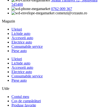
Strada Târnavei 12, Sighișoara
545400
0762 009 367
comenzi@cezauto.ro
Magazin
Uleiuri
Lichide auto
Accesorii auto
Electrice auto
Consumabile service
Piese auto
Uleiuri
Lichide auto
Accesorii auto
Electrice auto
Consumabile service
Piese auto
Utile
Contul meu
Coș de cumpărături
Produse favorite