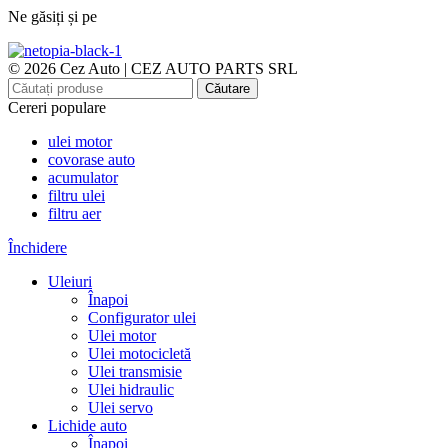
Ne găsiți și pe
© 2026 Cez Auto | CEZ AUTO PARTS SRL
Căutare
Cereri populare
ulei motor
covorase auto
acumulator
filtru ulei
filtru aer
Închidere
Uleiuri
Înapoi
Configurator ulei
Ulei motor
Ulei motocicletă
Ulei transmisie
Ulei hidraulic
Ulei servo
Lichide auto
Înapoi