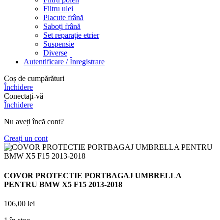
Filtru ulei
Placute frână
Saboți frână
Set reparație etrier
Suspensie
Diverse
Autentificare / Înregistrare
Coș de cumpărături
Închidere
Conectați-vă
Închidere
Nu aveți încă cont?
Creați un cont
COVOR PROTECTIE PORTBAGAJ UMBRELLA
PENTRU BMW X5 F15 2013-2018
106,00
lei