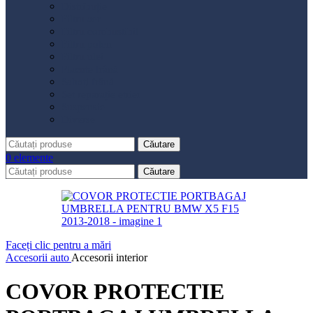
Distribuție
Filtru aer
Filtru combustibil
Filtru polen
Filtru ulei
Placute frână
Saboți frână
Set reparație etrier
Suspensie
Diverse
Căutare
0
elemente
Căutare
Faceți clic pentru a mări
Accesorii auto
Accesorii interior
COVOR PROTECTIE