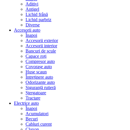
Aditivi
Antigel
Lichid frână
Lichid parbriz
Diverse
Accesorii auto
Înapoi
Accesorii exterior
Accesorii interior
Bancuri de scule
Capace roți
Compresor auto
Covorașe auto
Huse scaun
Întreținere auto
Odorizante auto
Siguranță rutieră
Ștergatoare
Tractare
Electrice auto
Înapoi
Acumulatori
Becuri
Cabluri curent
Claxon