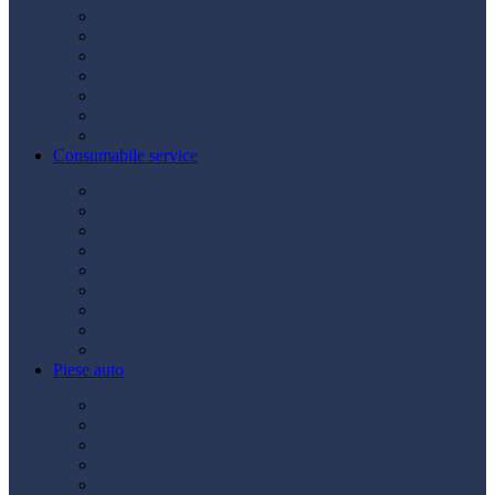
Acumulatori
Becuri
Cabluri curent
Claxon
Redresor
Robot pornire
Diverse
Consumabile service
Borne baterii
Consumabile vopsitorie
Cric auto
Scule auto
Siguranțe auto
Spray service
Spray vopsea
Vaselină
Diverse
Piese auto
Ambreiaj
Angrenare roată
Direcție
Curea accesorii
Disc frână