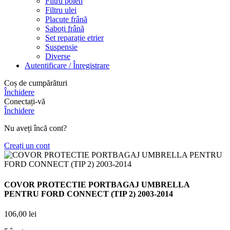
Filtru polen
Filtru ulei
Placute frână
Saboți frână
Set reparație etrier
Suspensie
Diverse
Autentificare / Înregistrare
Coș de cumpărături
Închidere
Conectați-vă
Închidere
Nu aveți încă cont?
Creați un cont
COVOR PROTECTIE PORTBAGAJ UMBRELLA
PENTRU FORD CONNECT (TIP 2) 2003-2014
106,00
lei