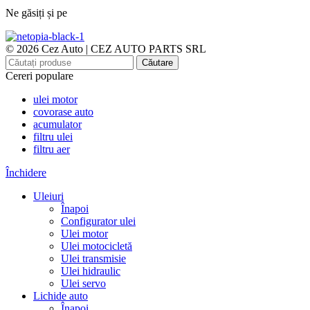
Ne găsiți și pe
© 2026 Cez Auto | CEZ AUTO PARTS SRL
Căutare
Cereri populare
ulei motor
covorase auto
acumulator
filtru ulei
filtru aer
Închidere
Uleiuri
Înapoi
Configurator ulei
Ulei motor
Ulei motocicletă
Ulei transmisie
Ulei hidraulic
Ulei servo
Lichide auto
Înapoi