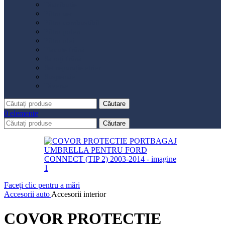
Distribuție
Filtru aer
Filtru combustibil
Filtru polen
Filtru ulei
Placute frână
Saboți frână
Set reparație etrier
Suspensie
Diverse
Căutare
0
elemente
Căutare
Faceți clic pentru a mări
Accesorii auto
Accesorii interior
COVOR PROTECTIE