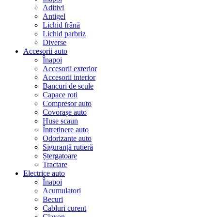
Aditivi
Antigel
Lichid frână
Lichid parbriz
Diverse
Accesorii auto
Înapoi
Accesorii exterior
Accesorii interior
Bancuri de scule
Capace roți
Compresor auto
Covorașe auto
Huse scaun
Întreținere auto
Odorizante auto
Siguranță rutieră
Ștergatoare
Tractare
Electrice auto
Înapoi
Acumulatori
Becuri
Cabluri curent
Claxon