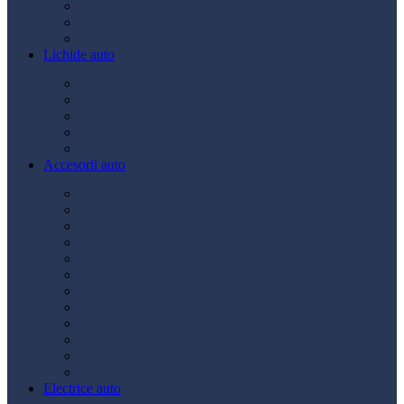
Ulei transmisie
Ulei hidraulic
Ulei servo
Lichide auto
Aditivi
Antigel
Lichid frână
Lichid parbriz
Diverse
Accesorii auto
Accesorii exterior
Accesorii interior
Bancuri de scule
Capace roți
Compresor auto
Covorașe auto
Huse scaun
Întreținere auto
Odorizante auto
Siguranță rutieră
Ștergatoare
Tractare
Electrice auto