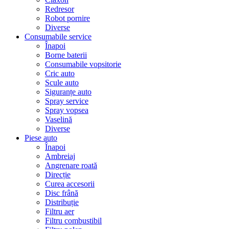
Redresor
Robot pornire
Diverse
Consumabile service
Înapoi
Borne baterii
Consumabile vopsitorie
Cric auto
Scule auto
Siguranțe auto
Spray service
Spray vopsea
Vaselină
Diverse
Piese auto
Înapoi
Ambreiaj
Angrenare roată
Direcție
Curea accesorii
Disc frână
Distribuție
Filtru aer
Filtru combustibil