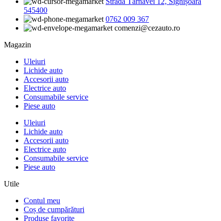
Strada Târnavei 12, Sighișoara
545400
0762 009 367
comenzi@cezauto.ro
Magazin
Uleiuri
Lichide auto
Accesorii auto
Electrice auto
Consumabile service
Piese auto
Uleiuri
Lichide auto
Accesorii auto
Electrice auto
Consumabile service
Piese auto
Utile
Contul meu
Coș de cumpărături
Produse favorite