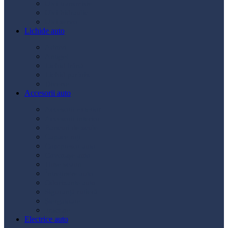
Ulei transmisie
Ulei hidraulic
Ulei servo
Lichide auto
Aditivi
Antigel
Lichid frână
Lichid parbriz
Diverse
Accesorii auto
Accesorii exterior
Accesorii interior
Bancuri de scule
Capace roți
Compresor auto
Covorașe auto
Huse scaun
Întreținere auto
Odorizante auto
Siguranță rutieră
Ștergatoare
Tractare
Electrice auto