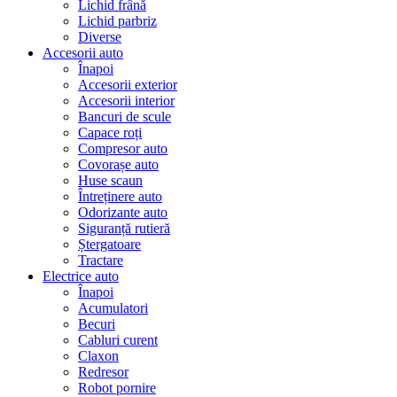
Lichid frână
Lichid parbriz
Diverse
Accesorii auto
Înapoi
Accesorii exterior
Accesorii interior
Bancuri de scule
Capace roți
Compresor auto
Covorașe auto
Huse scaun
Întreținere auto
Odorizante auto
Siguranță rutieră
Ștergatoare
Tractare
Electrice auto
Înapoi
Acumulatori
Becuri
Cabluri curent
Claxon
Redresor
Robot pornire