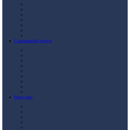
Acumulatori
Becuri
Cabluri curent
Claxon
Redresor
Robot pornire
Diverse
Consumabile service
Borne baterii
Consumabile vopsitorie
Cric auto
Scule auto
Siguranțe auto
Spray service
Spray vopsea
Vaselină
Diverse
Piese auto
Ambreiaj
Angrenare roată
Direcție
Curea accesorii
Disc frână