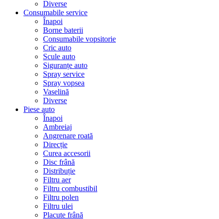
Diverse
Consumabile service
Înapoi
Borne baterii
Consumabile vopsitorie
Cric auto
Scule auto
Siguranțe auto
Spray service
Spray vopsea
Vaselină
Diverse
Piese auto
Înapoi
Ambreiaj
Angrenare roată
Direcție
Curea accesorii
Disc frână
Distribuție
Filtru aer
Filtru combustibil
Filtru polen
Filtru ulei
Placute frână