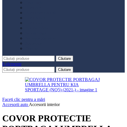
Distribuție
Filtru aer
Filtru combustibil
Filtru polen
Filtru ulei
Placute frână
Saboți frână
Set reparație etrier
Suspensie
Diverse
Căutare
0
elemente
Căutare
Faceți clic pentru a mări
Accesorii auto
Accesorii interior
COVOR PROTECTIE