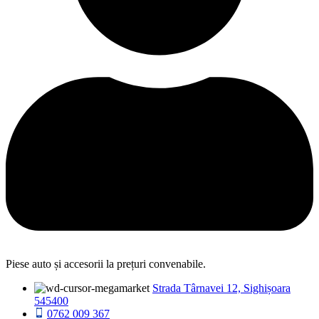
Piese auto și accesorii la prețuri convenabile.
Strada Târnavei 12, Sighișoara
545400
0762 009 367