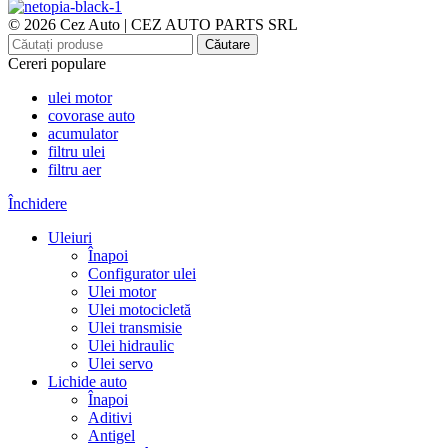
© 2026 Cez Auto | CEZ AUTO PARTS SRL
Căutare
Cereri populare
ulei motor
covorase auto
acumulator
filtru ulei
filtru aer
Închidere
Uleiuri
Înapoi
Configurator ulei
Ulei motor
Ulei motocicletă
Ulei transmisie
Ulei hidraulic
Ulei servo
Lichide auto
Înapoi
Aditivi
Antigel