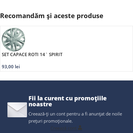
Recomandăm și aceste produse
SET CAPACE ROTI 14` SPIRIT
93,00
lei
Fii la curent cu promoțiile
noastre
Creează-ți un cont pentru a fi anunțat de noile
prețuri promoționale.
Creează cont