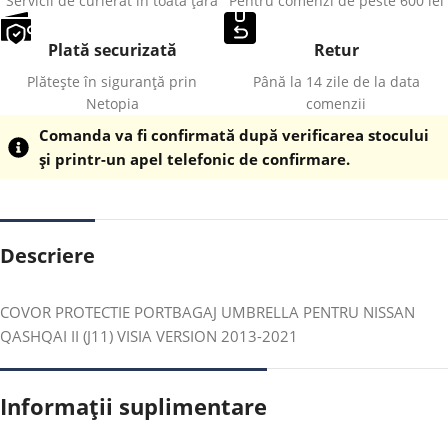
Servicii de curierat în toată țara
Pentru comenzi de peste 600 lei
Plată securizată
Retur
Plătește în siguranță prin
Până la 14 zile de la data
Netopia
comenzii
Comanda va fi confirmată după verificarea stocului
și printr-un apel telefonic de confirmare.
Descriere
COVOR PROTECTIE PORTBAGAJ UMBRELLA PENTRU NISSAN
QASHQAI II (J11) VISIA VERSION 2013-2021
Informații suplimentare