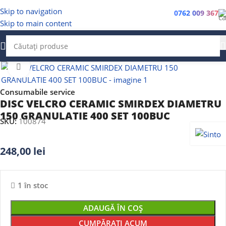
Skip to navigation
0762 009 367
Skip to main content
Faceți clic pentru a mări
Consumabile service
DISC VELCRO CERAMIC SMIRDEX DIAMETRU
150 GRANULATIE 400 SET 100BUC
SKU:
100874
248,00
lei
1 în stoc
ADAUGĂ ÎN COȘ
CUMPĂRAȚI ACUM