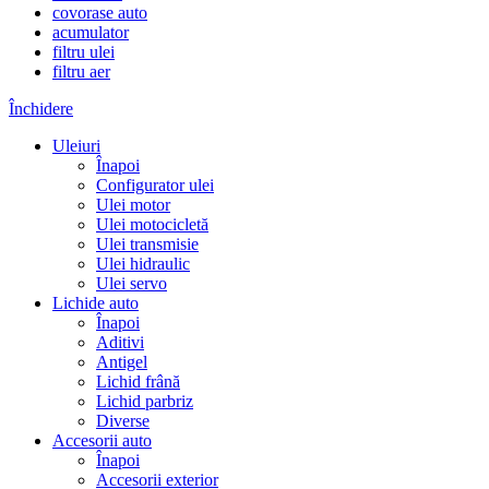
covorase auto
acumulator
filtru ulei
filtru aer
Închidere
Uleiuri
Înapoi
Configurator ulei
Ulei motor
Ulei motocicletă
Ulei transmisie
Ulei hidraulic
Ulei servo
Lichide auto
Înapoi
Aditivi
Antigel
Lichid frână
Lichid parbriz
Diverse
Accesorii auto
Înapoi
Accesorii exterior