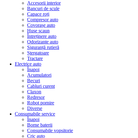
Accesorii interior
Bancuri de scule
Capace roți
Compresor auto
Covorașe auto
Huse scaun
Întreținere auto
Odorizante auto
Siguranță rutieră
Ștergatoare
Tractare
Electrice auto
Înapoi
Acumulatori
Becuri
Cabluri curent
Claxon
Redresor
Robot pornire
Diverse
Consumabile service
Înapoi
Borne baterii
Consumabile vopsitorie
Cric auto