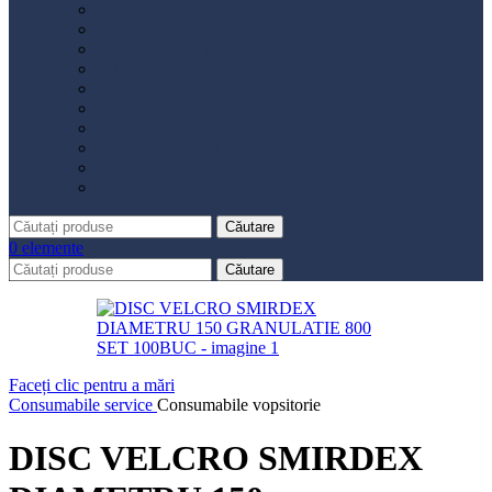
Distribuție
Filtru aer
Filtru combustibil
Filtru polen
Filtru ulei
Placute frână
Saboți frână
Set reparație etrier
Suspensie
Diverse
Căutare
0
elemente
Căutare
Faceți clic pentru a mări
Consumabile service
Consumabile vopsitorie
DISC VELCRO SMIRDEX