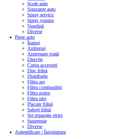
Scule auto
Siguranțe auto
Spray service
Spray vopsea
Vaselină
Diverse
Piese auto
Înapoi
Ambreiaj
Angrenare roată
Direcție
Curea accesorii
Disc frână
Distribuție
Filtru aer
Filtru combustibil
Filtru polen
Filtru ulei
Placute frână
Saboți frână
Set reparație etrier
Suspensie
Diverse
Autentificare / Înregistrare