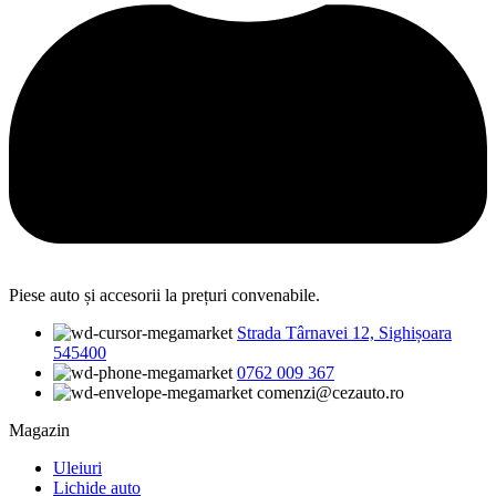
Piese auto și accesorii la prețuri convenabile.
Strada Târnavei 12, Sighișoara
545400
0762 009 367
comenzi@cezauto.ro
Magazin
Uleiuri
Lichide auto