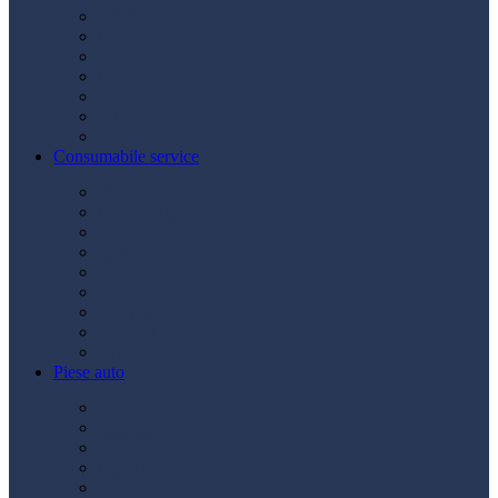
Acumulatori
Becuri
Cabluri curent
Claxon
Redresor
Robot pornire
Diverse
Consumabile service
Borne baterii
Consumabile vopsitorie
Cric auto
Scule auto
Siguranțe auto
Spray service
Spray vopsea
Vaselină
Diverse
Piese auto
Ambreiaj
Angrenare roată
Direcție
Curea accesorii
Disc frână