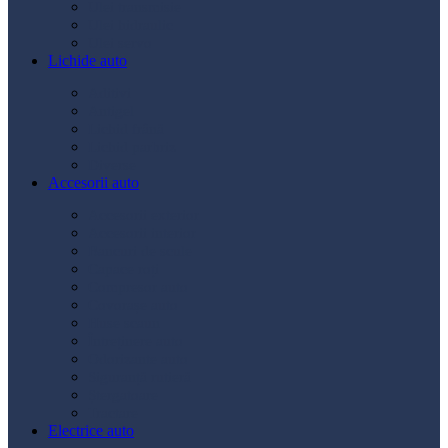
Ulei transmisie
Ulei hidraulic
Ulei servo
Lichide auto
Aditivi
Antigel
Lichid frână
Lichid parbriz
Diverse
Accesorii auto
Accesorii exterior
Accesorii interior
Bancuri de scule
Capace roți
Compresor auto
Covorașe auto
Huse scaun
Întreținere auto
Odorizante auto
Siguranță rutieră
Ștergatoare
Tractare
Electrice auto