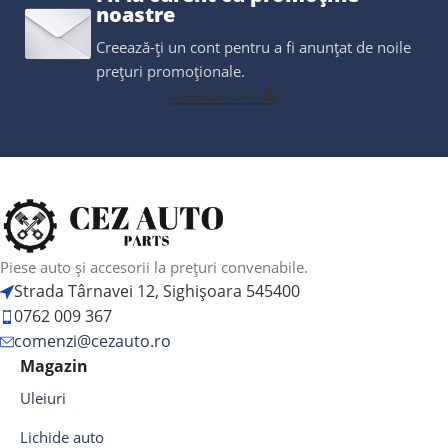
noastre
Creează-ți un cont pentru a fi anunțat de noile
prețuri promoționale.
Creează cont
Piese auto și accesorii la prețuri convenabile.
Strada Târnavei 12, Sighișoara 545400
0762 009 367
comenzi@cezauto.ro
Magazin
Uleiuri
Lichide auto