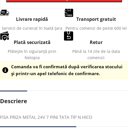
Livrare rapidă
Transport gratuit
Servicii de curierat în toată țara
Pentru comenzi de peste 600 lei
Plată securizată
Retur
Plătește în siguranță prin
Până la 14 zile de la data
Netopia
comenzii
Comanda va fi confirmată după verificarea stocului
și printr-un apel telefonic de confirmare.
Descriere
FISA PRIZA METAL 24V 7 PINI TATA TIP N HICO