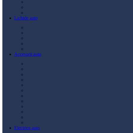
Ulei transmisie
Ulei hidraulic
Ulei servo
Lichide auto
Aditivi
Antigel
Lichid frână
Lichid parbriz
Diverse
Accesorii auto
Accesorii exterior
Accesorii interior
Bancuri de scule
Capace roți
Compresor auto
Covorașe auto
Huse scaun
Întreținere auto
Odorizante auto
Siguranță rutieră
Ștergatoare
Tractare
Electrice auto