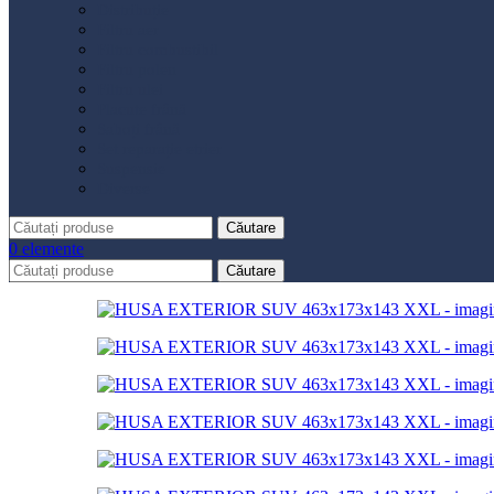
Distribuție
Filtru aer
Filtru combustibil
Filtru polen
Filtru ulei
Placute frână
Saboți frână
Set reparație etrier
Suspensie
Diverse
Căutare
0
elemente
Căutare