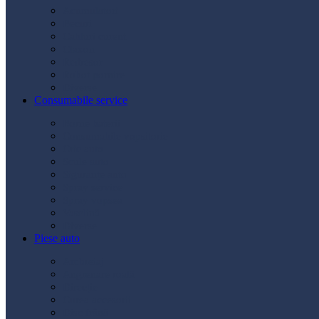
Acumulatori
Becuri
Cabluri curent
Claxon
Redresor
Robot pornire
Diverse
Consumabile service
Borne baterii
Consumabile vopsitorie
Cric auto
Scule auto
Siguranțe auto
Spray service
Spray vopsea
Vaselină
Diverse
Piese auto
Ambreiaj
Angrenare roată
Direcție
Curea accesorii
Disc frână