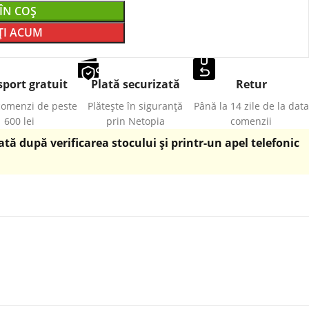
ÎN COȘ
I ACUM
port gratuit
Plată securizată
Retur
comenzi de peste
Plătește în siguranță
Până la 14 zile de la data
600 lei
prin Netopia
comenzii
ă după verificarea stocului și printr-un apel telefonic