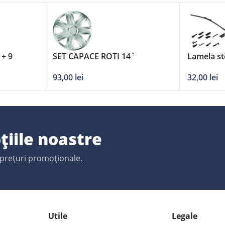
 + 9
SET CAPACE ROTI 14`
Lamela st
’/680mm
COMFORT
adaptori
93,00
lei
32,00
lei
țiile noastre
 prețuri promoționale.
Utile
Legale