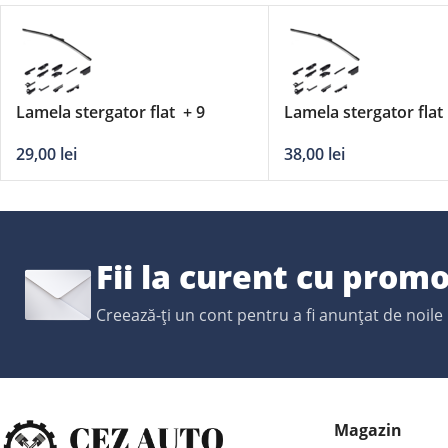
Lamela stergator flat + 9
Lamela stergator flat
adaptori DERBY – 14’/350mm
adaptori DERBY – 27
29,00
lei
38,00
lei
Fii la curent cu promo
Creează-ți un cont pentru a fi anunțat de noile
Magazin