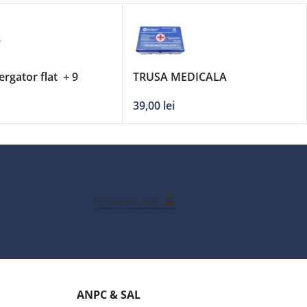
ergator flat + 9
TRUSA MEDICALA
 DERBY – 21’/530mm
39,00
lei
Creează cont
ANPC & SAL