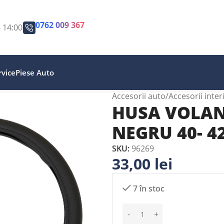
0762 009 367
- 14:00
vice
Piese Auto
Accesorii auto
Accesorii inter
HUSA VOLAN
NEGRU 40- 
SKU:
96269
33,00
lei
7 în stoc