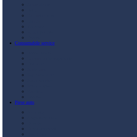
Acumulatori
Becuri
Cabluri curent
Claxon
Redresor
Robot pornire
Diverse
Consumabile service
Borne baterii
Consumabile vopsitorie
Cric auto
Scule auto
Siguranțe auto
Spray service
Spray vopsea
Vaselină
Diverse
Piese auto
Ambreiaj
Angrenare roată
Direcție
Curea accesorii
Disc frână