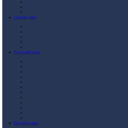
Ulei transmisie
Ulei hidraulic
Ulei servo
Lichide auto
Aditivi
Antigel
Lichid frână
Lichid parbriz
Diverse
Accesorii auto
Accesorii exterior
Accesorii interior
Bancuri de scule
Capace roți
Compresor auto
Covorașe auto
Huse scaun
Întreținere auto
Odorizante auto
Siguranță rutieră
Ștergatoare
Tractare
Electrice auto