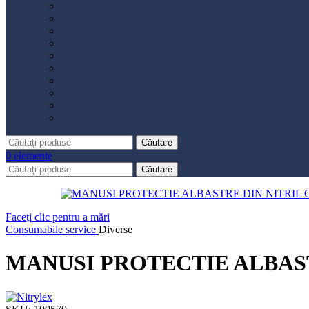
Distribuție
Filtru aer
Filtru combustibil
Filtru polen
Filtru ulei
Placute frână
Saboți frână
Set reparație etrier
Suspensie
Diverse
Căutare
0
elemente
Căutare
Faceți clic pentru a mări
Consumabile service
Diverse
MANUSI PROTECTIE ALBAST