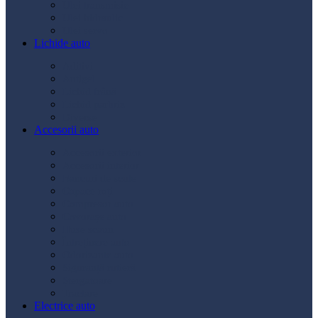
Ulei transmisie
Ulei hidraulic
Ulei servo
Lichide auto
Aditivi
Antigel
Lichid frână
Lichid parbriz
Diverse
Accesorii auto
Accesorii exterior
Accesorii interior
Bancuri de scule
Capace roți
Compresor auto
Covorașe auto
Huse scaun
Întreținere auto
Odorizante auto
Siguranță rutieră
Ștergatoare
Tractare
Electrice auto