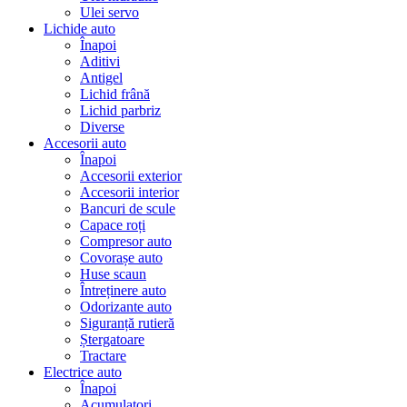
Ulei servo
Lichide auto
Înapoi
Aditivi
Antigel
Lichid frână
Lichid parbriz
Diverse
Accesorii auto
Înapoi
Accesorii exterior
Accesorii interior
Bancuri de scule
Capace roți
Compresor auto
Covorașe auto
Huse scaun
Întreținere auto
Odorizante auto
Siguranță rutieră
Ștergatoare
Tractare
Electrice auto
Înapoi
Acumulatori