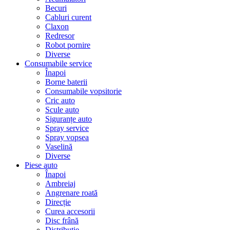
Becuri
Cabluri curent
Claxon
Redresor
Robot pornire
Diverse
Consumabile service
Înapoi
Borne baterii
Consumabile vopsitorie
Cric auto
Scule auto
Siguranțe auto
Spray service
Spray vopsea
Vaselină
Diverse
Piese auto
Înapoi
Ambreiaj
Angrenare roată
Direcție
Curea accesorii
Disc frână
Distribuție