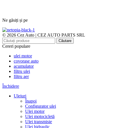
Ne găsiți și pe
© 2026 Cez Auto | CEZ AUTO PARTS SRL
Căutare
Cereri populare
ulei motor
covorase auto
acumulator
filtru ulei
filtru aer
Închidere
Uleiuri
Înapoi
Configurator ulei
Ulei motor
Ulei motocicletă
Ulei transmisie
Ulei hidraulic