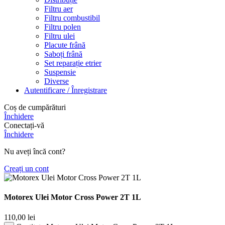
Filtru aer
Filtru combustibil
Filtru polen
Filtru ulei
Placute frână
Saboți frână
Set reparație etrier
Suspensie
Diverse
Autentificare / Înregistrare
Coș de cumpărături
Închidere
Conectați-vă
Închidere
Nu aveți încă cont?
Creați un cont
Motorex Ulei Motor Cross Power 2T 1L
110,00
lei