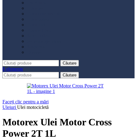
Distribuție
Filtru aer
Filtru combustibil
Filtru polen
Filtru ulei
Placute frână
Saboți frână
Set reparație etrier
Suspensie
Diverse
Căutare
0
elemente
Căutare
Faceți clic pentru a mări
Uleiuri
Ulei motocicletă
Motorex Ulei Motor Cross
Power 2T 1L