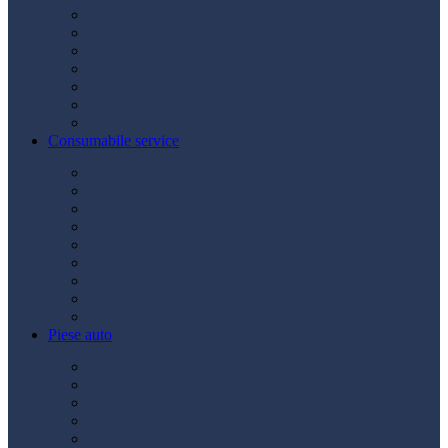
Acumulatori
Becuri
Cabluri curent
Claxon
Redresor
Robot pornire
Diverse
Consumabile service
Borne baterii
Consumabile vopsitorie
Cric auto
Scule auto
Siguranțe auto
Spray service
Spray vopsea
Vaselină
Diverse
Piese auto
Ambreiaj
Angrenare roată
Direcție
Curea accesorii
Disc frână