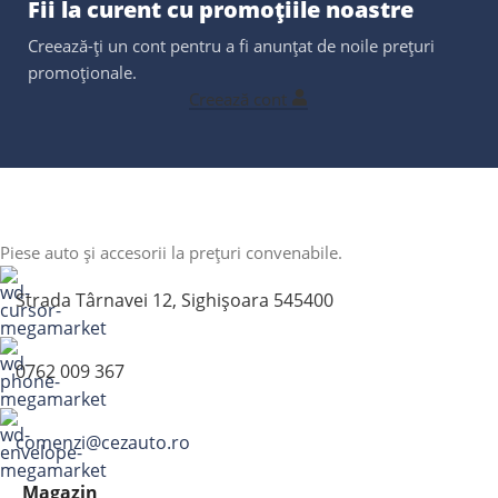
Fii la curent cu promoțiile noastre
Creează-ți un cont pentru a fi anunțat de noile prețuri
promoționale.
Creează cont
Piese auto și accesorii la prețuri convenabile.
Strada Târnavei 12, Sighișoara 545400
0762 009 367
comenzi@cezauto.ro
Magazin