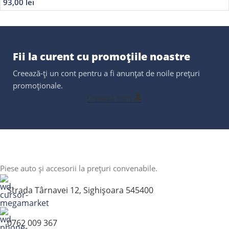
93,00
lei
Fii la curent cu promoțiile noastre
Creează-ți un cont pentru a fi anunțat de noile prețuri
promoționale.
Creează cont
Piese auto și accesorii la prețuri convenabile.
Strada Târnavei 12, Sighișoara 545400
0762 009 367