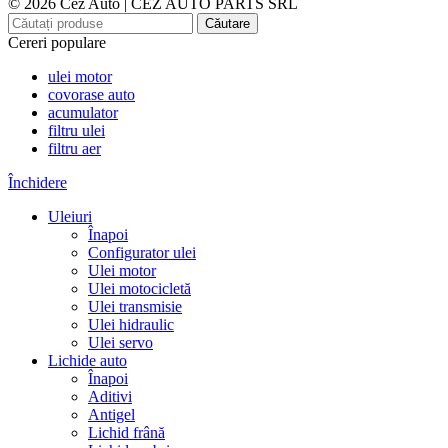
© 2026 Cez Auto | CEZ AUTO PARTS SRL
Căutare
Cereri populare
ulei motor
covorase auto
acumulator
filtru ulei
filtru aer
Închidere
Uleiuri
Înapoi
Configurator ulei
Ulei motor
Ulei motocicletă
Ulei transmisie
Ulei hidraulic
Ulei servo
Lichide auto
Înapoi
Aditivi
Antigel
Lichid frână