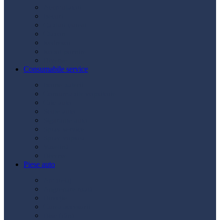
Acumulatori
Becuri
Cabluri curent
Claxon
Redresor
Robot pornire
Diverse
Consumabile service
Borne baterii
Consumabile vopsitorie
Cric auto
Scule auto
Siguranțe auto
Spray service
Spray vopsea
Vaselină
Diverse
Piese auto
Ambreiaj
Angrenare roată
Direcție
Curea accesorii
Disc frână