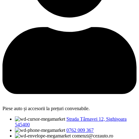
Piese auto și accesorii la prețuri convenabile.
Strada Târnavei 12, Sighișoara
545400
0762 009 367
comenzi@cezauto.ro