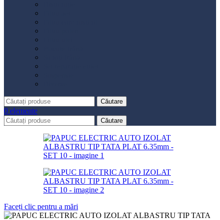
Distribuție
Filtru aer
Filtru combustibil
Filtru polen
Filtru ulei
Placute frână
Saboți frână
Set reparație etrier
Suspensie
Diverse
Căutare
0
elemente
Căutare
Faceți clic pentru a mări