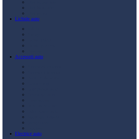
Ulei transmisie
Ulei hidraulic
Ulei servo
Lichide auto
Aditivi
Antigel
Lichid frână
Lichid parbriz
Diverse
Accesorii auto
Accesorii exterior
Accesorii interior
Bancuri de scule
Capace roți
Compresor auto
Covorașe auto
Huse scaun
Întreținere auto
Odorizante auto
Siguranță rutieră
Ștergatoare
Tractare
Electrice auto