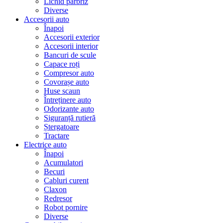
Lichid parbriz
Diverse
Accesorii auto
Înapoi
Accesorii exterior
Accesorii interior
Bancuri de scule
Capace roți
Compresor auto
Covorașe auto
Huse scaun
Întreținere auto
Odorizante auto
Siguranță rutieră
Ștergatoare
Tractare
Electrice auto
Înapoi
Acumulatori
Becuri
Cabluri curent
Claxon
Redresor
Robot pornire
Diverse