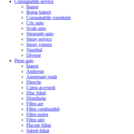
Consumabile service
Înapoi
Borne baterii
Consumabile vopsitorie
Cric auto
Scule auto
Siguranțe auto
Spray service
Spray vopsea
Vaselină
Diverse
Piese auto
Înapoi
Ambreiaj
Angrenare roată
Direcție
Curea accesorii
Disc frână
Distribuție
Filtru aer
Filtru combustibil
Filtru polen
Filtru ulei
Placute frână
Saboți frână