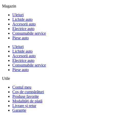
Magazin
Uleiuri
Lichide auto
Accesorii auto
Electrice auto
Consumabile service
Piese auto
Uleiuri
Lichide auto
Accesorii auto
Electrice auto
Consumabile service
Piese auto
Utile
Contul meu
Coș de cumpărături
Produse favorite
Modalități de plată
Livrare și retur
Garanție