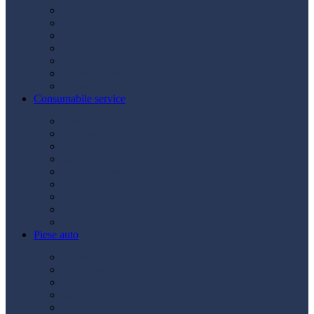
Acumulatori
Becuri
Cabluri curent
Claxon
Redresor
Robot pornire
Diverse
Consumabile service
Borne baterii
Consumabile vopsitorie
Cric auto
Scule auto
Siguranțe auto
Spray service
Spray vopsea
Vaselină
Diverse
Piese auto
Ambreiaj
Angrenare roată
Direcție
Curea accesorii
Disc frână