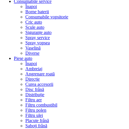
Consumabile service
Înapoi
Borne baterii
Consumabile vopsitorie
Cric auto
Scule auto
Siguranțe auto
Spray service
Spray vopsea
Vaselină
Diverse
Piese auto
Înapoi
Ambreiaj
Angrenare roată
Direcție
Curea accesorii
Disc frână
Distribuție
Filtru aer
Filtru combustibil
Filtru polen
Filtru ulei
Placute frână
Saboți frână