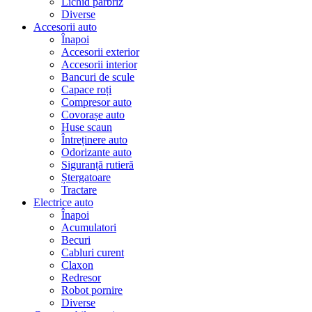
Lichid parbriz
Diverse
Accesorii auto
Înapoi
Accesorii exterior
Accesorii interior
Bancuri de scule
Capace roți
Compresor auto
Covorașe auto
Huse scaun
Întreținere auto
Odorizante auto
Siguranță rutieră
Ștergatoare
Tractare
Electrice auto
Înapoi
Acumulatori
Becuri
Cabluri curent
Claxon
Redresor
Robot pornire
Diverse