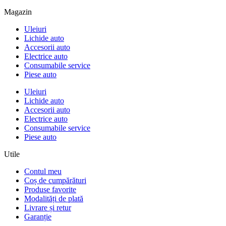
Magazin
Uleiuri
Lichide auto
Accesorii auto
Electrice auto
Consumabile service
Piese auto
Uleiuri
Lichide auto
Accesorii auto
Electrice auto
Consumabile service
Piese auto
Utile
Contul meu
Coș de cumpărături
Produse favorite
Modalități de plată
Livrare și retur
Garanție