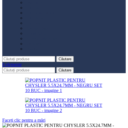
Distribuție
Filtru aer
Filtru combustibil
Filtru polen
Filtru ulei
Placute frână
Saboți frână
Set reparație etrier
Suspensie
Diverse
Căutare
0
elemente
Căutare
Faceți clic pentru a mări