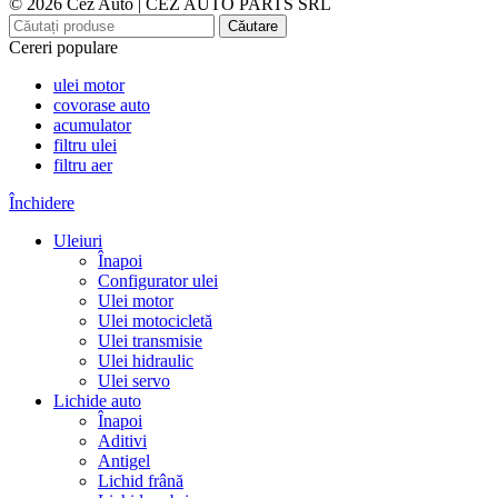
© 2026 Cez Auto | CEZ AUTO PARTS SRL
Căutare
Cereri populare
ulei motor
covorase auto
acumulator
filtru ulei
filtru aer
Închidere
Uleiuri
Înapoi
Configurator ulei
Ulei motor
Ulei motocicletă
Ulei transmisie
Ulei hidraulic
Ulei servo
Lichide auto
Înapoi
Aditivi
Antigel
Lichid frână