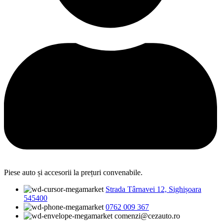
Piese auto și accesorii la prețuri convenabile.
Strada Târnavei 12, Sighișoara
545400
0762 009 367
comenzi@cezauto.ro