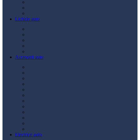
Ulei transmisie
Ulei hidraulic
Ulei servo
Lichide auto
Aditivi
Antigel
Lichid frână
Lichid parbriz
Diverse
Accesorii auto
Accesorii exterior
Accesorii interior
Bancuri de scule
Capace roți
Compresor auto
Covorașe auto
Huse scaun
Întreținere auto
Odorizante auto
Siguranță rutieră
Ștergatoare
Tractare
Electrice auto