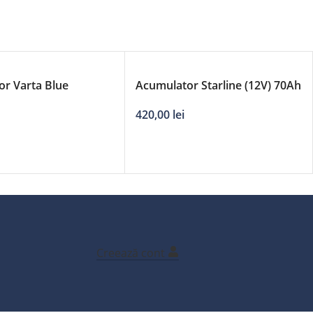
r Varta Blue
Acumulator Starline (12V) 70Ah
12V 70Ah borne
640A
420,00
lei
Creează cont