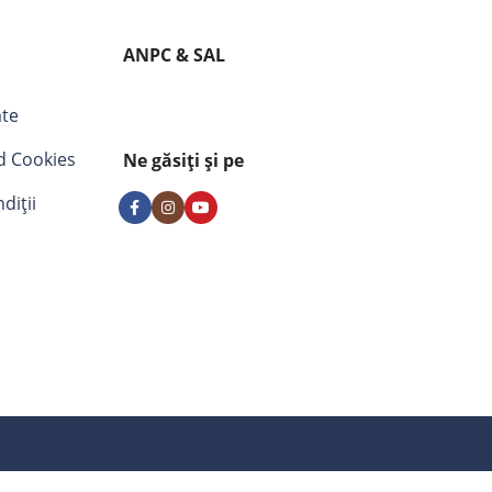
ANPC & SAL
ate
nd Cookies
Ne găsiți și pe
diții