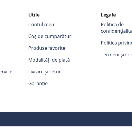
Utile
Legale
Contul meu
Politica de
confidențialit
Coș de cumpărături
Politica privi
Produse favorite
Termeni și con
Modalități de plată
ervice
Livrare și retur
Garanție