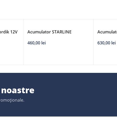
rdik 12V
Acumulator STARLINE
Acumulato
Premium 12V 80Ah 740A
Dynamic 
460,00
lei
630,00
lei
ridicate
e noastre
promoționale.