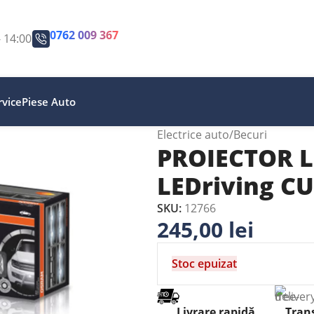
0762 009 367
- 14:00
vice
Piese Auto
Electrice auto
Becuri
PROIECTOR L
LEDriving C
SKU:
12766
245,00
lei
Stoc epuizat
Livrare rapidă
Trans