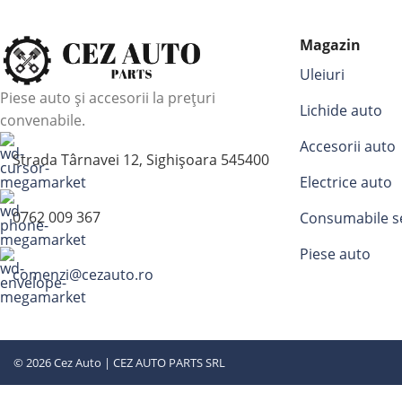
Magazin
Uleiuri
Piese auto și accesorii la prețuri
Lichide auto
convenabile.
Accesorii auto
Strada Târnavei 12, Sighișoara 545400
Electrice auto
0762 009 367
Consumabile s
Piese auto
comenzi@cezauto.ro
© 2026 Cez Auto | CEZ AUTO PARTS SRL