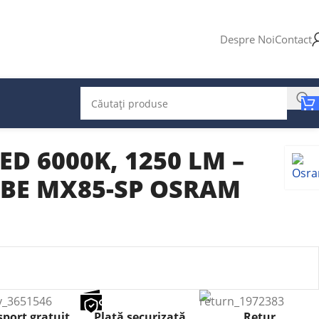
Despre Noi
Contact
ED 6000K, 1250 LM –
UBE MX85-SP OSRAM
port gratuit
Plată securizată
Retur