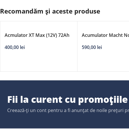
Recomandăm și aceste produse
Acmulator XT Max (12V) 72Ah
Acumulator Macht No
670A
90Ah
400,00
lei
590,00
lei
Fii la curent cu promoțiil
Creează-ți un cont pentru a fi anunțat de noile prețuri 