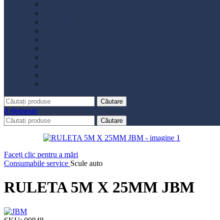
Distribuție
Filtru aer
Filtru combustibil
Filtru polen
Filtru ulei
Placute frână
Saboți frână
Set reparație etrier
Suspensie
Diverse
Căutare
0
elemente
Căutare
Faceți clic pentru a mări
Consumabile service
Scule auto
RULETA 5M X 25MM JBM