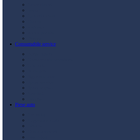
Acumulatori
Becuri
Cabluri curent
Claxon
Redresor
Robot pornire
Diverse
Consumabile service
Borne baterii
Consumabile vopsitorie
Cric auto
Scule auto
Siguranțe auto
Spray service
Spray vopsea
Vaselină
Diverse
Piese auto
Ambreiaj
Angrenare roată
Direcție
Curea accesorii
Disc frână