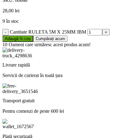
SKU:
00848
28,00
lei
9 în stoc
Cantitate RULETA 5M X 25MM JBM
Adaugă în coș
Cumpărați acum
10
Oameni care urmăresc acest produs acum!
Livrare rapidă
Servicii de curierat în toată țara
Transport gratuit
Pentru comenzi de peste 600 lei
Plată securizată