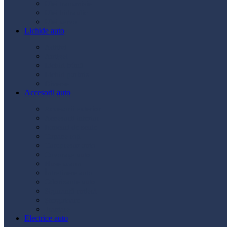
Ulei transmisie
Ulei hidraulic
Ulei servo
Lichide auto
Aditivi
Antigel
Lichid frână
Lichid parbriz
Diverse
Accesorii auto
Accesorii exterior
Accesorii interior
Bancuri de scule
Capace roți
Compresor auto
Covorașe auto
Huse scaun
Întreținere auto
Odorizante auto
Siguranță rutieră
Ștergatoare
Tractare
Electrice auto