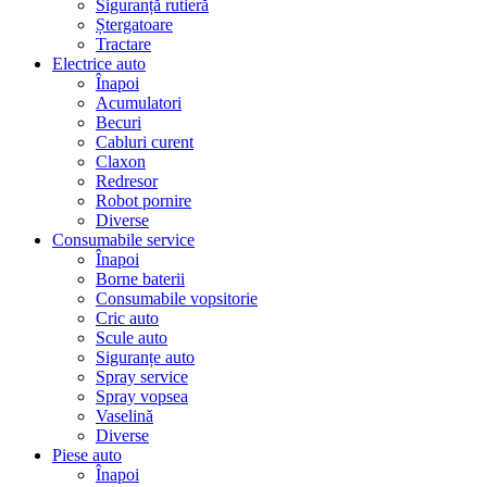
Siguranță rutieră
Ștergatoare
Tractare
Electrice auto
Înapoi
Acumulatori
Becuri
Cabluri curent
Claxon
Redresor
Robot pornire
Diverse
Consumabile service
Înapoi
Borne baterii
Consumabile vopsitorie
Cric auto
Scule auto
Siguranțe auto
Spray service
Spray vopsea
Vaselină
Diverse
Piese auto
Înapoi