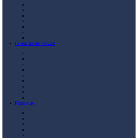
Acumulatori
Becuri
Cabluri curent
Claxon
Redresor
Robot pornire
Diverse
Consumabile service
Borne baterii
Consumabile vopsitorie
Cric auto
Scule auto
Siguranțe auto
Spray service
Spray vopsea
Vaselină
Diverse
Piese auto
Ambreiaj
Angrenare roată
Direcție
Curea accesorii
Disc frână