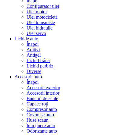
Înapoi
Configurator ulei
Ulei motor
Ulei motocicletă
Ulei transmisie
Ulei hidraulic
Ulei servo
Lichide auto
Înapoi
Aditivi
Antigel
Lichid frână
Lichid parbriz
Diverse
Accesorii auto
Înapoi
Accesorii exterior
Accesorii interior
Bancuri de scule
Capace roți
Compresor auto
Covorașe auto
Huse scaun
Întreținere auto
Odorizante auto