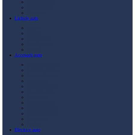
Ulei transmisie
Ulei hidraulic
Ulei servo
Lichide auto
Aditivi
Antigel
Lichid frână
Lichid parbriz
Diverse
Accesorii auto
Accesorii exterior
Accesorii interior
Bancuri de scule
Capace roți
Compresor auto
Covorașe auto
Huse scaun
Întreținere auto
Odorizante auto
Siguranță rutieră
Ștergatoare
Tractare
Electrice auto