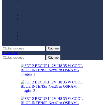
Distribuție
Filtru aer
Filtru combustibil
Filtru polen
Filtru ulei
Placute frână
Saboți frână
Set reparație etrier
Suspensie
Diverse
Căutare
0
elemente
Căutare