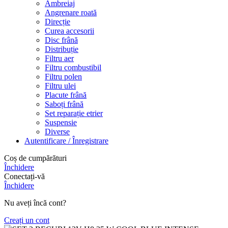
Ambreiaj
Angrenare roată
Direcție
Curea accesorii
Disc frână
Distribuție
Filtru aer
Filtru combustibil
Filtru polen
Filtru ulei
Placute frână
Saboți frână
Set reparație etrier
Suspensie
Diverse
Autentificare / Înregistrare
Coș de cumpărături
Închidere
Conectați-vă
Închidere
Nu aveți încă cont?
Creați un cont