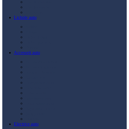
Ulei transmisie
Ulei hidraulic
Ulei servo
Lichide auto
Aditivi
Antigel
Lichid frână
Lichid parbriz
Diverse
Accesorii auto
Accesorii exterior
Accesorii interior
Bancuri de scule
Capace roți
Compresor auto
Covorașe auto
Huse scaun
Întreținere auto
Odorizante auto
Siguranță rutieră
Ștergatoare
Tractare
Electrice auto