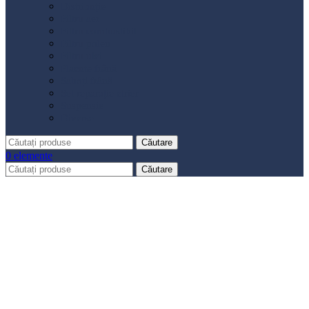
Distribuție
Filtru aer
Filtru combustibil
Filtru polen
Filtru ulei
Placute frână
Saboți frână
Set reparație etrier
Suspensie
Diverse
Căutare
0
elemente
Căutare