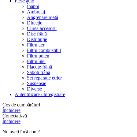
Piese auto
Înapoi
Ambreiaj
Angrenare roată
Direcție
Curea accesorii
Disc frână
Distribuție
Filtru aer
Filtru combustibil
Filtru polen
Filtru ulei
Placute frână
Saboți frână
Set reparație etrier
Suspensie
Diverse
Autentificare / Înregistrare
Coș de cumpărături
Închidere
Conectați-vă
Închidere
Nu aveți încă cont?