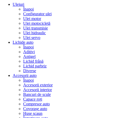
Uleiuri
Înapoi
Configurator ulei
Ulei motor
Ulei motocicletă
Ulei transmisie
Ulei hidraulic
Ulei servo
Lichide auto
Înapoi
Aditivi
Antigel
Lichid frână
Lichid parbriz
Diverse
Accesorii auto
Înapoi
Accesorii exterior
Accesorii interior
Bancuri de scule
Capace roți
Compresor auto
Covorașe auto
Huse scaun