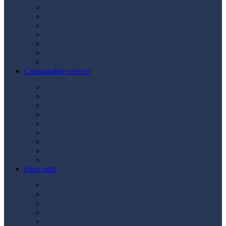
Acumulatori
Becuri
Cabluri curent
Claxon
Redresor
Robot pornire
Diverse
Consumabile service
Borne baterii
Consumabile vopsitorie
Cric auto
Scule auto
Siguranțe auto
Spray service
Spray vopsea
Vaselină
Diverse
Piese auto
Ambreiaj
Angrenare roată
Direcție
Curea accesorii
Disc frână