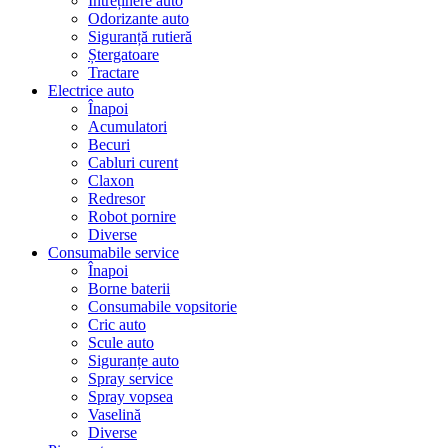
Întreținere auto
Odorizante auto
Siguranță rutieră
Ștergatoare
Tractare
Electrice auto
Înapoi
Acumulatori
Becuri
Cabluri curent
Claxon
Redresor
Robot pornire
Diverse
Consumabile service
Înapoi
Borne baterii
Consumabile vopsitorie
Cric auto
Scule auto
Siguranțe auto
Spray service
Spray vopsea
Vaselină
Diverse