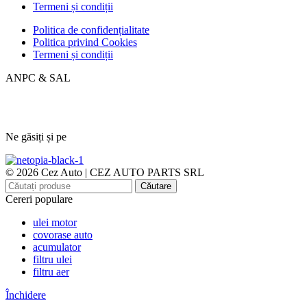
Termeni și condiții
Politica de confidențialitate
Politica privind Cookies
Termeni și condiții
ANPC & SAL
Ne găsiți și pe
© 2026 Cez Auto | CEZ AUTO PARTS SRL
Căutare
Cereri populare
ulei motor
covorase auto
acumulator
filtru ulei
filtru aer
Închidere