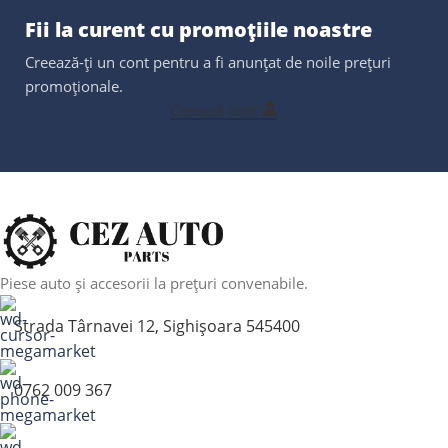
Fii la curent cu promoțiile noastre
Creează-ți un cont pentru a fi anunțat de noile prețuri
promoționale.
Creează cont
Piese auto și accesorii la prețuri convenabile.
Strada Târnavei 12, Sighișoara 545400
0762 009 367