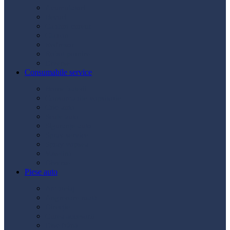
Acumulatori
Becuri
Cabluri curent
Claxon
Redresor
Robot pornire
Diverse
Consumabile service
Borne baterii
Consumabile vopsitorie
Cric auto
Scule auto
Siguranțe auto
Spray service
Spray vopsea
Vaselină
Diverse
Piese auto
Ambreiaj
Angrenare roată
Direcție
Curea accesorii
Disc frână