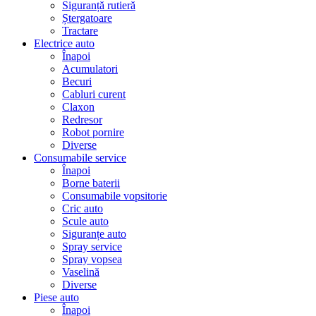
Siguranță rutieră
Ștergatoare
Tractare
Electrice auto
Înapoi
Acumulatori
Becuri
Cabluri curent
Claxon
Redresor
Robot pornire
Diverse
Consumabile service
Înapoi
Borne baterii
Consumabile vopsitorie
Cric auto
Scule auto
Siguranțe auto
Spray service
Spray vopsea
Vaselină
Diverse
Piese auto
Înapoi