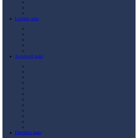
Ulei transmisie
Ulei hidraulic
Ulei servo
Lichide auto
Aditivi
Antigel
Lichid frână
Lichid parbriz
Diverse
Accesorii auto
Accesorii exterior
Accesorii interior
Bancuri de scule
Capace roți
Compresor auto
Covorașe auto
Huse scaun
Întreținere auto
Odorizante auto
Siguranță rutieră
Ștergatoare
Tractare
Electrice auto