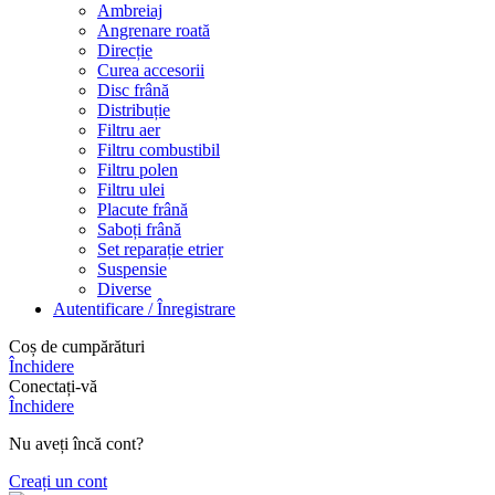
Ambreiaj
Angrenare roată
Direcție
Curea accesorii
Disc frână
Distribuție
Filtru aer
Filtru combustibil
Filtru polen
Filtru ulei
Placute frână
Saboți frână
Set reparație etrier
Suspensie
Diverse
Autentificare / Înregistrare
Coș de cumpărături
Închidere
Conectați-vă
Închidere
Nu aveți încă cont?
Creați un cont