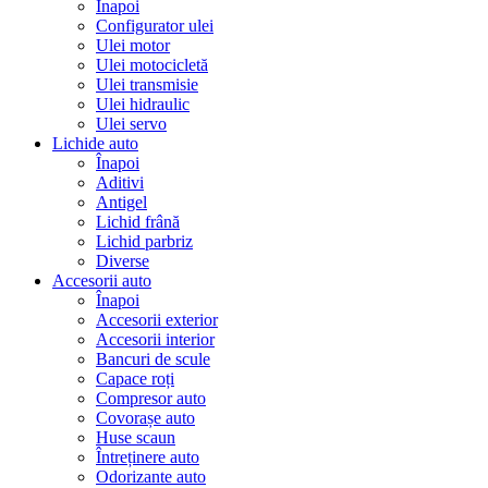
Înapoi
Configurator ulei
Ulei motor
Ulei motocicletă
Ulei transmisie
Ulei hidraulic
Ulei servo
Lichide auto
Înapoi
Aditivi
Antigel
Lichid frână
Lichid parbriz
Diverse
Accesorii auto
Înapoi
Accesorii exterior
Accesorii interior
Bancuri de scule
Capace roți
Compresor auto
Covorașe auto
Huse scaun
Întreținere auto
Odorizante auto