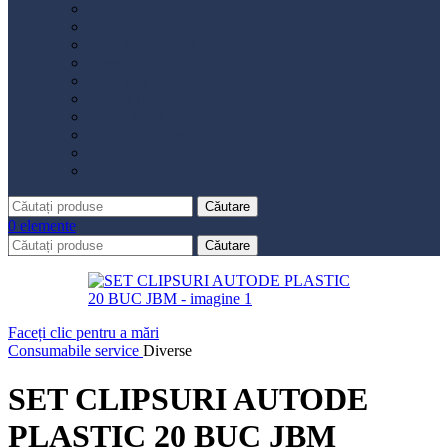
Distribuție
Filtru aer
Filtru combustibil
Filtru polen
Filtru ulei
Placute frână
Saboți frână
Set reparație etrier
Suspensie
Diverse
Căutare
0
elemente
Căutare
Faceți clic pentru a mări
Consumabile service
Diverse
SET CLIPSURI AUTODE
PLASTIC 20 BUC JBM