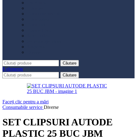
Distribuție
Filtru aer
Filtru combustibil
Filtru polen
Filtru ulei
Placute frână
Saboți frână
Set reparație etrier
Suspensie
Diverse
Căutare
0
elemente
Căutare
Faceți clic pentru a mări
Consumabile service
Diverse
SET CLIPSURI AUTODE
PLASTIC 25 BUC JBM