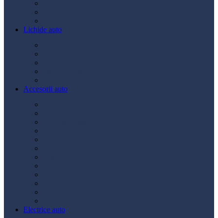
Ulei transmisie
Ulei hidraulic
Ulei servo
Lichide auto
Aditivi
Antigel
Lichid frână
Lichid parbriz
Diverse
Accesorii auto
Accesorii exterior
Accesorii interior
Bancuri de scule
Capace roți
Compresor auto
Covorașe auto
Huse scaun
Întreținere auto
Odorizante auto
Siguranță rutieră
Ștergatoare
Tractare
Electrice auto