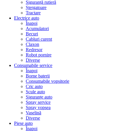
Siguranță rutieră
Ștergatoare
Tractare
Electrice auto
Înapoi
Acumulatori
Becuri
Cabluri curent
Claxon
Redresor
Robot pornire
Diverse
Consumabile service
Înapoi
Borne baterii
Consumabile vopsitorie
Cric auto
Scule auto
Siguranțe auto
Spray service
Spray vopsea
Vaselină
Diverse
Piese auto
Înapoi