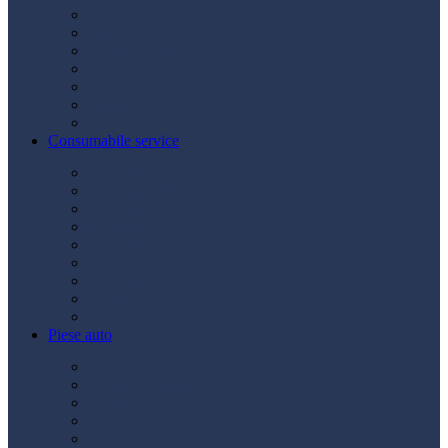
Acumulatori
Becuri
Cabluri curent
Claxon
Redresor
Robot pornire
Diverse
Consumabile service
Borne baterii
Consumabile vopsitorie
Cric auto
Scule auto
Siguranțe auto
Spray service
Spray vopsea
Vaselină
Diverse
Piese auto
Ambreiaj
Angrenare roată
Direcție
Curea accesorii
Disc frână