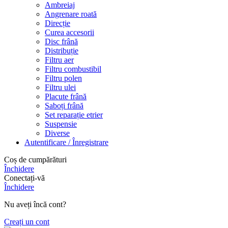
Ambreiaj
Angrenare roată
Direcție
Curea accesorii
Disc frână
Distribuție
Filtru aer
Filtru combustibil
Filtru polen
Filtru ulei
Placute frână
Saboți frână
Set reparație etrier
Suspensie
Diverse
Autentificare / Înregistrare
Coș de cumpărături
Închidere
Conectați-vă
Închidere
Nu aveți încă cont?
Creați un cont