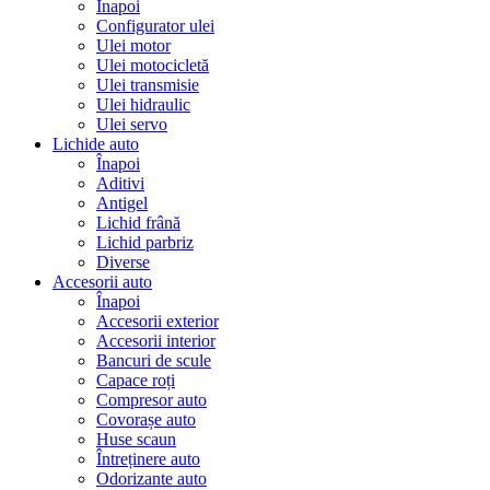
Înapoi
Configurator ulei
Ulei motor
Ulei motocicletă
Ulei transmisie
Ulei hidraulic
Ulei servo
Lichide auto
Înapoi
Aditivi
Antigel
Lichid frână
Lichid parbriz
Diverse
Accesorii auto
Înapoi
Accesorii exterior
Accesorii interior
Bancuri de scule
Capace roți
Compresor auto
Covorașe auto
Huse scaun
Întreținere auto
Odorizante auto