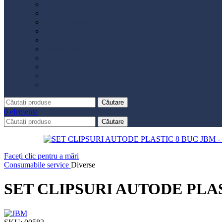
Distribuție
Filtru aer
Filtru combustibil
Filtru polen
Filtru ulei
Placute frână
Saboți frână
Set reparație etrier
Suspensie
Diverse
Căutare
0
elemente
Căutare
Faceți clic pentru a mări
Consumabile service
Diverse
SET CLIPSURI AUTODE PLA