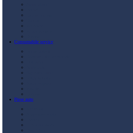
Acumulatori
Becuri
Cabluri curent
Claxon
Redresor
Robot pornire
Diverse
Consumabile service
Borne baterii
Consumabile vopsitorie
Cric auto
Scule auto
Siguranțe auto
Spray service
Spray vopsea
Vaselină
Diverse
Piese auto
Ambreiaj
Angrenare roată
Direcție
Curea accesorii
Disc frână