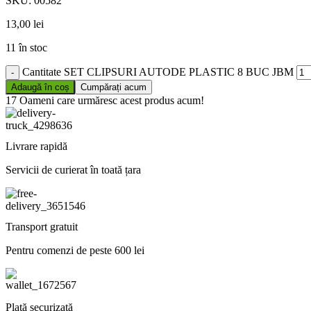
SKU:
00582
13,00
lei
11 în stoc
Cantitate SET CLIPSURI AUTODE PLASTIC 8 BUC JBM
Adaugă în coș
Cumpărați acum
17
Oameni care urmăresc acest produs acum!
Livrare rapidă
Servicii de curierat în toată țara
Transport gratuit
Pentru comenzi de peste 600 lei
Plată securizată