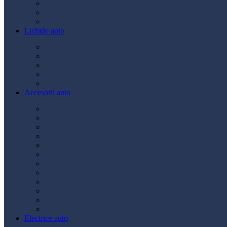
Ulei transmisie
Ulei hidraulic
Ulei servo
Lichide auto
Aditivi
Antigel
Lichid frână
Lichid parbriz
Diverse
Accesorii auto
Accesorii exterior
Accesorii interior
Bancuri de scule
Capace roți
Compresor auto
Covorașe auto
Huse scaun
Întreținere auto
Odorizante auto
Siguranță rutieră
Ștergatoare
Tractare
Electrice auto