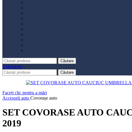
Distribuție
Filtru aer
Filtru combustibil
Filtru polen
Filtru ulei
Placute frână
Saboți frână
Set reparație etrier
Suspensie
Diverse
Căutare
0
elemente
Căutare
Faceți clic pentru a mări
Accesorii auto
Covorașe auto
SET COVORASE AUTO CAUCIU
2019