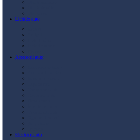
Ulei transmisie
Ulei hidraulic
Ulei servo
Lichide auto
Aditivi
Antigel
Lichid frână
Lichid parbriz
Diverse
Accesorii auto
Accesorii exterior
Accesorii interior
Bancuri de scule
Capace roți
Compresor auto
Covorașe auto
Huse scaun
Întreținere auto
Odorizante auto
Siguranță rutieră
Ștergatoare
Tractare
Electrice auto