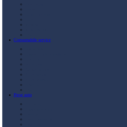
Acumulatori
Becuri
Cabluri curent
Claxon
Redresor
Robot pornire
Diverse
Consumabile service
Borne baterii
Consumabile vopsitorie
Cric auto
Scule auto
Siguranțe auto
Spray service
Spray vopsea
Vaselină
Diverse
Piese auto
Ambreiaj
Angrenare roată
Direcție
Curea accesorii
Disc frână