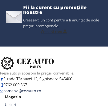
Fii la curent cu promoțiile
noastre
Creează-ți un cont pentru a fi anunțat de noile
prețuri promoționale.
Creează cont
Piese auto și accesorii la prețuri convenabile.
Strada Târnavei 12, Sighișoara 545400
0762 009 367
comenzi@cezauto.ro
Magazin
Uleiuri