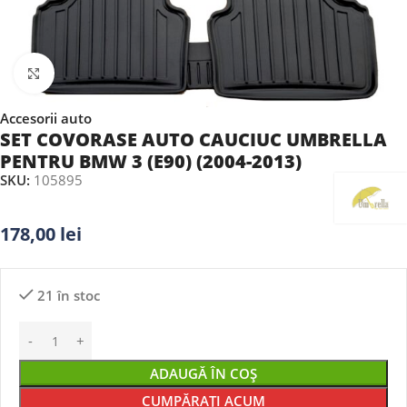
Faceți clic pentru a mări
Accesorii auto
SET COVORASE AUTO CAUCIUC UMBRELLA
PENTRU BMW 3 (E90) (2004-2013)
SKU:
105895
178,00
lei
21 în stoc
ADAUGĂ ÎN COȘ
CUMPĂRAȚI ACUM