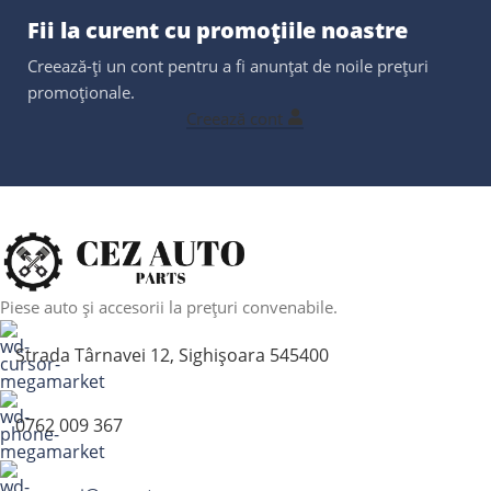
Fii la curent cu promoțiile noastre
Creează-ți un cont pentru a fi anunțat de noile prețuri
promoționale.
Creează cont
Piese auto și accesorii la prețuri convenabile.
Strada Târnavei 12, Sighișoara 545400
0762 009 367