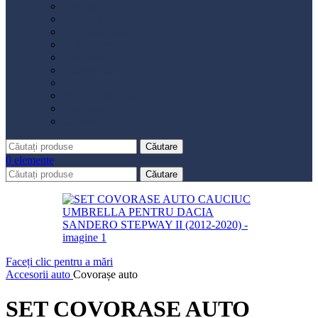
Distribuție
Filtru aer
Filtru combustibil
Filtru polen
Filtru ulei
Placute frână
Saboți frână
Set reparație etrier
Suspensie
Diverse
Căutare
0
elemente
Căutare
Faceți clic pentru a mări
Accesorii auto
Covorașe auto
SET COVORASE AUTO