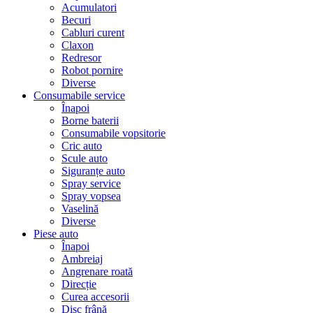
Acumulatori
Becuri
Cabluri curent
Claxon
Redresor
Robot pornire
Diverse
Consumabile service
Înapoi
Borne baterii
Consumabile vopsitorie
Cric auto
Scule auto
Siguranțe auto
Spray service
Spray vopsea
Vaselină
Diverse
Piese auto
Înapoi
Ambreiaj
Angrenare roată
Direcție
Curea accesorii
Disc frână