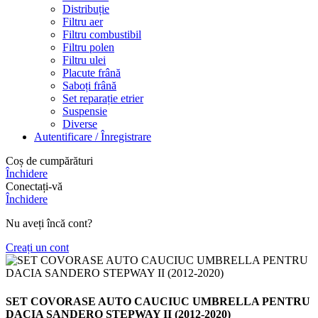
Distribuție
Filtru aer
Filtru combustibil
Filtru polen
Filtru ulei
Placute frână
Saboți frână
Set reparație etrier
Suspensie
Diverse
Autentificare / Înregistrare
Coș de cumpărături
Închidere
Conectați-vă
Închidere
Nu aveți încă cont?
Creați un cont
SET COVORASE AUTO CAUCIUC UMBRELLA PENTRU
DACIA SANDERO STEPWAY II (2012-2020)