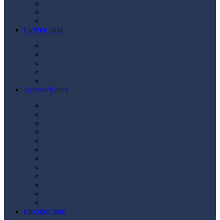
Ulei transmisie
Ulei hidraulic
Ulei servo
Lichide auto
Aditivi
Antigel
Lichid frână
Lichid parbriz
Diverse
Accesorii auto
Accesorii exterior
Accesorii interior
Bancuri de scule
Capace roți
Compresor auto
Covorașe auto
Huse scaun
Întreținere auto
Odorizante auto
Siguranță rutieră
Ștergatoare
Tractare
Electrice auto