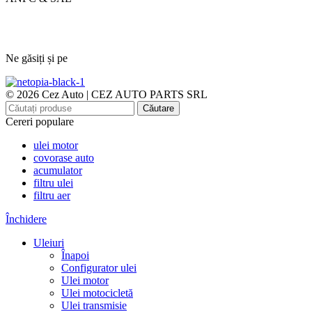
Ne găsiți și pe
© 2026 Cez Auto | CEZ AUTO PARTS SRL
Căutare
Cereri populare
ulei motor
covorase auto
acumulator
filtru ulei
filtru aer
Închidere
Uleiuri
Înapoi
Configurator ulei
Ulei motor
Ulei motocicletă
Ulei transmisie