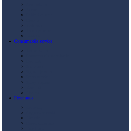
Acumulatori
Becuri
Cabluri curent
Claxon
Redresor
Robot pornire
Diverse
Consumabile service
Borne baterii
Consumabile vopsitorie
Cric auto
Scule auto
Siguranțe auto
Spray service
Spray vopsea
Vaselină
Diverse
Piese auto
Ambreiaj
Angrenare roată
Direcție
Curea accesorii
Disc frână