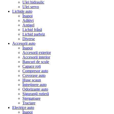
Ulei hidraulic
Ulei servo
Lichide auto
Înapoi
Aditivi
Antigel
Lichid frână
Lichid parbriz
Diverse
Accesorii auto
Înapoi
Accesorii exterior
Accesorii interior
Bancuri de scule
Capace roți
Compresor auto
Covorașe auto
Huse scaun
Întreținere auto
Odorizante auto
Siguranță rutieră
Ștergatoare
Tractare
Electrice auto
Înapoi