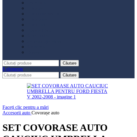
Distribuție
Filtru aer
Filtru combustibil
Filtru polen
Filtru ulei
Placute frână
Saboți frână
Set reparație etrier
Suspensie
Diverse
Căutare
0
elemente
Căutare
Faceți clic pentru a mări
Accesorii auto
Covorașe auto
SET COVORASE AUTO