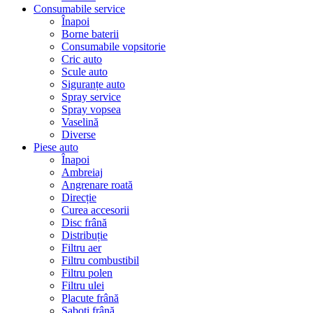
Consumabile service
Înapoi
Borne baterii
Consumabile vopsitorie
Cric auto
Scule auto
Siguranțe auto
Spray service
Spray vopsea
Vaselină
Diverse
Piese auto
Înapoi
Ambreiaj
Angrenare roată
Direcție
Curea accesorii
Disc frână
Distribuție
Filtru aer
Filtru combustibil
Filtru polen
Filtru ulei
Placute frână
Saboți frână