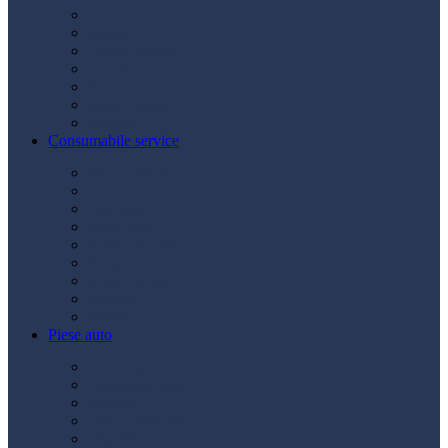
Acumulatori
Becuri
Cabluri curent
Claxon
Redresor
Robot pornire
Diverse
Consumabile service
Borne baterii
Consumabile vopsitorie
Cric auto
Scule auto
Siguranțe auto
Spray service
Spray vopsea
Vaselină
Diverse
Piese auto
Ambreiaj
Angrenare roată
Direcție
Curea accesorii
Disc frână