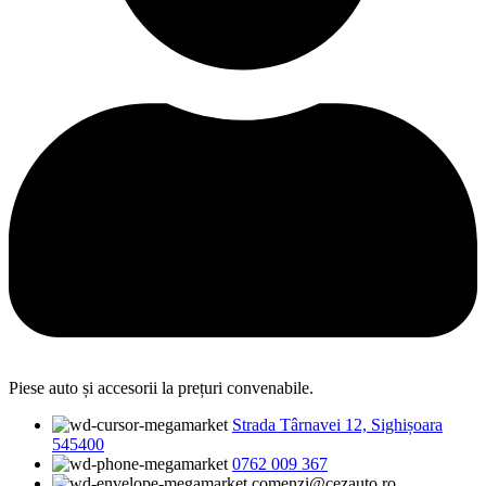
Piese auto și accesorii la prețuri convenabile.
Strada Târnavei 12, Sighișoara
545400
0762 009 367
comenzi@cezauto.ro