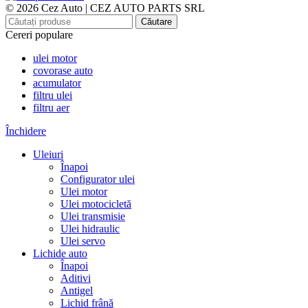
© 2026 Cez Auto | CEZ AUTO PARTS SRL
Căutare
Cereri populare
ulei motor
covorase auto
acumulator
filtru ulei
filtru aer
Închidere
Uleiuri
Înapoi
Configurator ulei
Ulei motor
Ulei motocicletă
Ulei transmisie
Ulei hidraulic
Ulei servo
Lichide auto
Înapoi
Aditivi
Antigel
Lichid frână