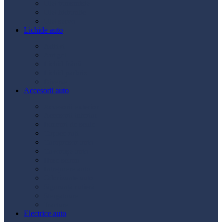
Ulei transmisie
Ulei hidraulic
Ulei servo
Lichide auto
Aditivi
Antigel
Lichid frână
Lichid parbriz
Diverse
Accesorii auto
Accesorii exterior
Accesorii interior
Bancuri de scule
Capace roți
Compresor auto
Covorașe auto
Huse scaun
Întreținere auto
Odorizante auto
Siguranță rutieră
Ștergatoare
Tractare
Electrice auto