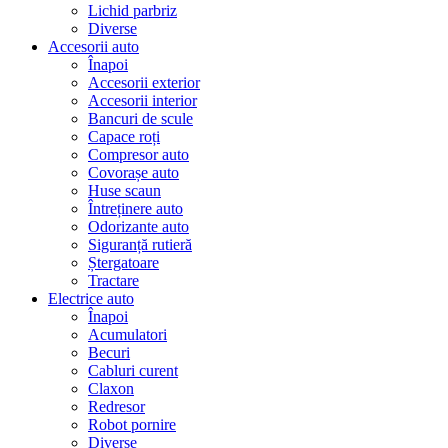
Lichid parbriz
Diverse
Accesorii auto
Înapoi
Accesorii exterior
Accesorii interior
Bancuri de scule
Capace roți
Compresor auto
Covorașe auto
Huse scaun
Întreținere auto
Odorizante auto
Siguranță rutieră
Ștergatoare
Tractare
Electrice auto
Înapoi
Acumulatori
Becuri
Cabluri curent
Claxon
Redresor
Robot pornire
Diverse