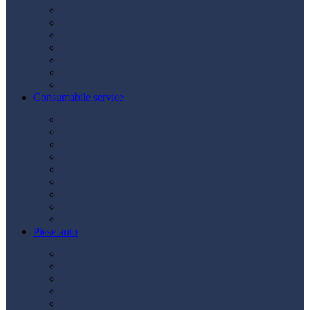
Acumulatori
Becuri
Cabluri curent
Claxon
Redresor
Robot pornire
Diverse
Consumabile service
Borne baterii
Consumabile vopsitorie
Cric auto
Scule auto
Siguranțe auto
Spray service
Spray vopsea
Vaselină
Diverse
Piese auto
Ambreiaj
Angrenare roată
Direcție
Curea accesorii
Disc frână