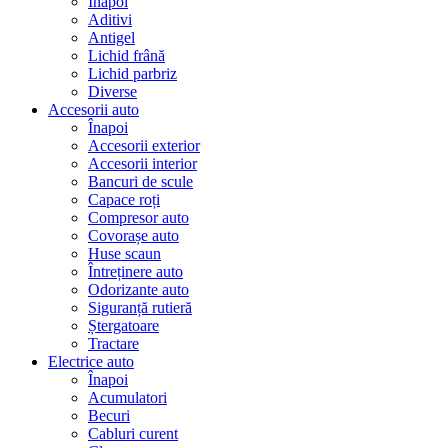
Înapoi
Aditivi
Antigel
Lichid frână
Lichid parbriz
Diverse
Accesorii auto
Înapoi
Accesorii exterior
Accesorii interior
Bancuri de scule
Capace roți
Compresor auto
Covorașe auto
Huse scaun
Întreținere auto
Odorizante auto
Siguranță rutieră
Ștergatoare
Tractare
Electrice auto
Înapoi
Acumulatori
Becuri
Cabluri curent