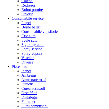
Claxon
Redresor
Robot pornire
Diverse
Consumabile service
Înapoi
Borne baterii
Consumabile vopsitorie
Cric auto
Scule auto
Siguranțe auto
Spray service
Spray vopsea
Vaselină
Diverse
Piese auto
Înapoi
Ambreiaj
Angrenare roată
Direcție
Curea accesorii
Disc frână
Distribuție
Filtru aer
Filtru combustibil