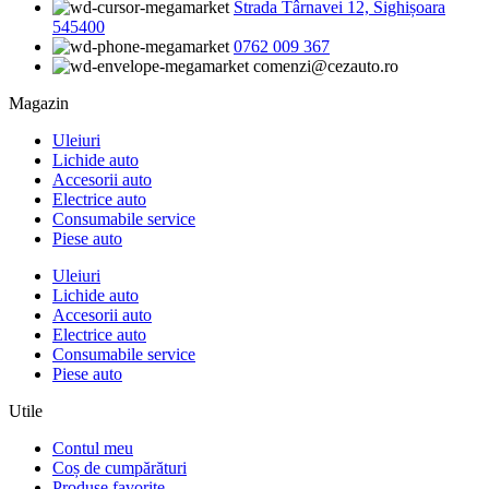
Strada Târnavei 12, Sighișoara
545400
0762 009 367
comenzi@cezauto.ro
Magazin
Uleiuri
Lichide auto
Accesorii auto
Electrice auto
Consumabile service
Piese auto
Uleiuri
Lichide auto
Accesorii auto
Electrice auto
Consumabile service
Piese auto
Utile
Contul meu
Coș de cumpărături
Produse favorite