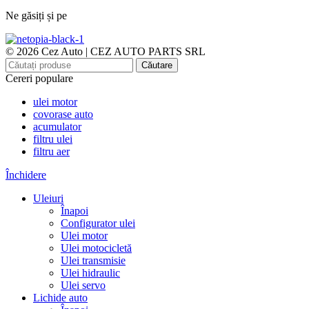
Ne găsiți și pe
© 2026 Cez Auto | CEZ AUTO PARTS SRL
Căutare
Cereri populare
ulei motor
covorase auto
acumulator
filtru ulei
filtru aer
Închidere
Uleiuri
Înapoi
Configurator ulei
Ulei motor
Ulei motocicletă
Ulei transmisie
Ulei hidraulic
Ulei servo
Lichide auto