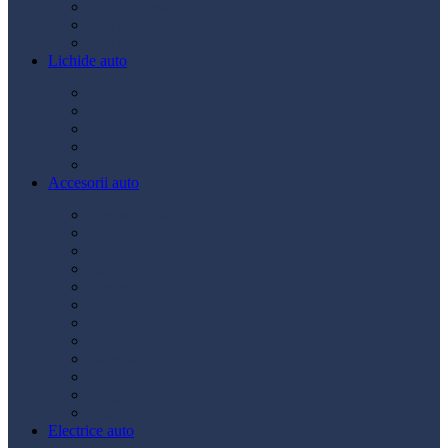
Ulei transmisie
Ulei hidraulic
Ulei servo
Lichide auto
Aditivi
Antigel
Lichid frână
Lichid parbriz
Diverse
Accesorii auto
Accesorii exterior
Accesorii interior
Bancuri de scule
Capace roți
Compresor auto
Covorașe auto
Huse scaun
Întreținere auto
Odorizante auto
Siguranță rutieră
Ștergatoare
Tractare
Electrice auto