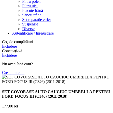
Filtru polen
Filtru ulei
Placute frână
Saboți frână
Set reparație etrier
Suspensie
Diverse
Autentificare / Înregistrare
Coș de cumpărături
Închidere
Conectați-vă
Închidere
Nu aveți încă cont?
Creați un cont
SET COVORASE AUTO CAUCIUC UMBRELLA PENTRU
FORD FOCUS III (C346) (2011-2018)
177,00
lei