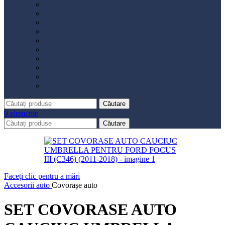
Distribuție
Filtru aer
Filtru combustibil
Filtru polen
Filtru ulei
Placute frână
Saboți frână
Set reparație etrier
Suspensie
Diverse
Căutare
0
elemente
Căutare
Faceți clic pentru a mări
Accesorii auto
Covorașe auto
SET COVORASE AUTO