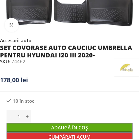
Faceți clic pentru a mări
Accesorii auto
SET COVORASE AUTO CAUCIUC UMBRELLA
PENTRU HYUNDAI I20 III 2020-
SKU:
74462
178,00
lei
10 în stoc
ADAUGĂ ÎN COȘ
CUMPĂRAȚI ACUM