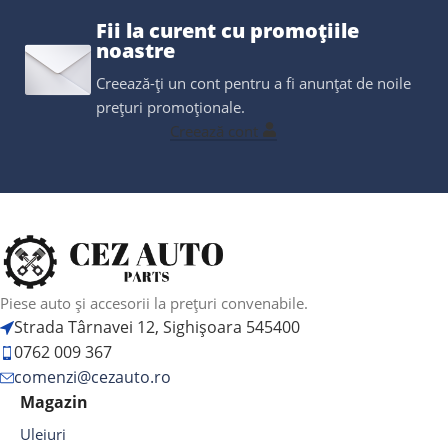
Fii la curent cu promoțiile
noastre
Creează-ți un cont pentru a fi anunțat de noile
prețuri promoționale.
Creează cont
Piese auto și accesorii la prețuri convenabile.
Strada Târnavei 12, Sighișoara 545400
0762 009 367
comenzi@cezauto.ro
Magazin
Uleiuri