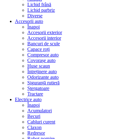
Lichid frână
Lichid parbriz
Diverse
Accesorii auto
Înapoi
Accesorii exterior
Accesorii interior
Bancuri de scule
Capace roți
Compresor auto
Covorașe auto
Huse scaun
Întreținere auto
Odorizante auto
Siguranță rutieră
Ștergatoare
Tractare
Electrice auto
Înapoi
Acumulatori
Becuri
Cabluri curent
Claxon
Redresor
Robot pornire