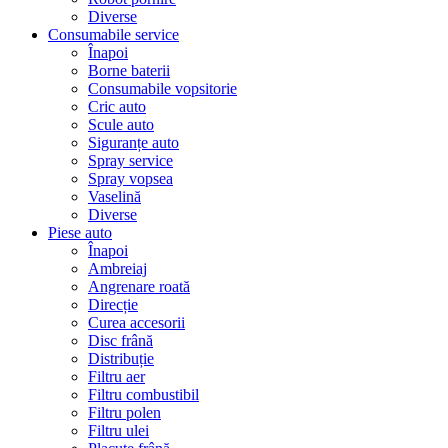
Diverse
Consumabile service
Înapoi
Borne baterii
Consumabile vopsitorie
Cric auto
Scule auto
Siguranțe auto
Spray service
Spray vopsea
Vaselină
Diverse
Piese auto
Înapoi
Ambreiaj
Angrenare roată
Direcție
Curea accesorii
Disc frână
Distribuție
Filtru aer
Filtru combustibil
Filtru polen
Filtru ulei