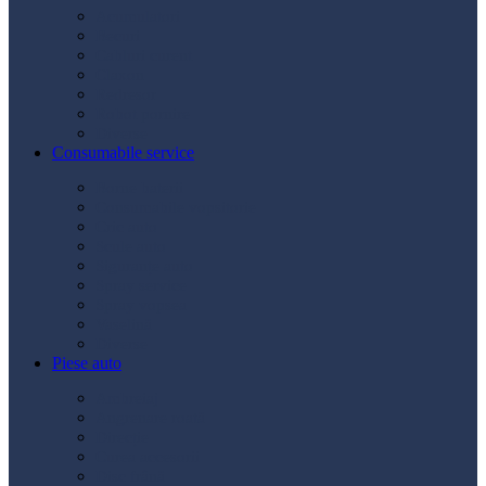
Acumulatori
Becuri
Cabluri curent
Claxon
Redresor
Robot pornire
Diverse
Consumabile service
Borne baterii
Consumabile vopsitorie
Cric auto
Scule auto
Siguranțe auto
Spray service
Spray vopsea
Vaselină
Diverse
Piese auto
Ambreiaj
Angrenare roată
Direcție
Curea accesorii
Disc frână