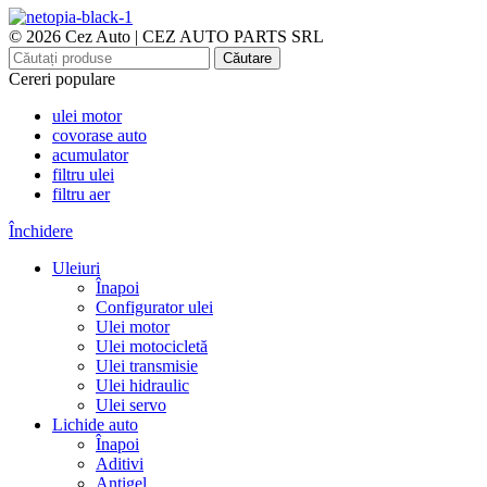
© 2026 Cez Auto | CEZ AUTO PARTS SRL
Căutare
Cereri populare
ulei motor
covorase auto
acumulator
filtru ulei
filtru aer
Închidere
Uleiuri
Înapoi
Configurator ulei
Ulei motor
Ulei motocicletă
Ulei transmisie
Ulei hidraulic
Ulei servo
Lichide auto
Înapoi
Aditivi
Antigel