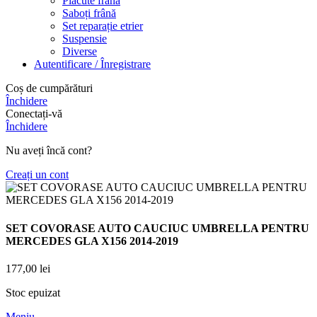
Placute frână
Saboți frână
Set reparație etrier
Suspensie
Diverse
Autentificare / Înregistrare
Coș de cumpărături
Închidere
Conectați-vă
Închidere
Nu aveți încă cont?
Creați un cont
SET COVORASE AUTO CAUCIUC UMBRELLA PENTRU
MERCEDES GLA X156 2014-2019
177,00
lei
Stoc epuizat
Meniu