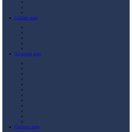
Ulei transmisie
Ulei hidraulic
Ulei servo
Lichide auto
Aditivi
Antigel
Lichid frână
Lichid parbriz
Diverse
Accesorii auto
Accesorii exterior
Accesorii interior
Bancuri de scule
Capace roți
Compresor auto
Covorașe auto
Huse scaun
Întreținere auto
Odorizante auto
Siguranță rutieră
Ștergatoare
Tractare
Electrice auto