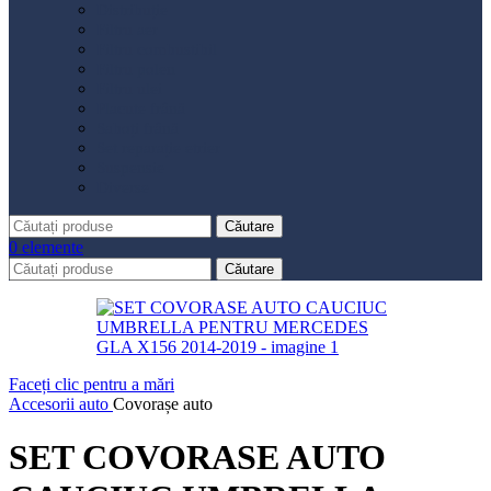
Distribuție
Filtru aer
Filtru combustibil
Filtru polen
Filtru ulei
Placute frână
Saboți frână
Set reparație etrier
Suspensie
Diverse
Căutare
0
elemente
Căutare
Faceți clic pentru a mări
Accesorii auto
Covorașe auto
SET COVORASE AUTO