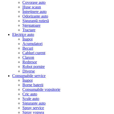
Covorașe auto
Huse scaun
Întreținere auto
Odorizante auto
Siguranță rutieră
Ștergatoare
Tractare
Electrice auto
Înapoi
Acumulatori
Becuri
Cabluri curent
Claxon
Redresor
Robot pornire
Diverse
Consumabile service
Înapoi
Borne baterii
Consumabile vopsitorie
Cric auto
Scule auto
Siguranțe auto
Spray service
Spray vopsea