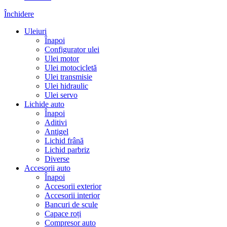
Închidere
Uleiuri
Înapoi
Configurator ulei
Ulei motor
Ulei motocicletă
Ulei transmisie
Ulei hidraulic
Ulei servo
Lichide auto
Înapoi
Aditivi
Antigel
Lichid frână
Lichid parbriz
Diverse
Accesorii auto
Înapoi
Accesorii exterior
Accesorii interior
Bancuri de scule
Capace roți
Compresor auto