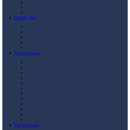
Ulei transmisie
Ulei hidraulic
Ulei servo
Lichide auto
Aditivi
Antigel
Lichid frână
Lichid parbriz
Diverse
Accesorii auto
Accesorii exterior
Accesorii interior
Bancuri de scule
Capace roți
Compresor auto
Covorașe auto
Huse scaun
Întreținere auto
Odorizante auto
Siguranță rutieră
Ștergatoare
Tractare
Electrice auto