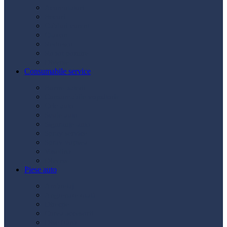
Acumulatori
Becuri
Cabluri curent
Claxon
Redresor
Robot pornire
Diverse
Consumabile service
Borne baterii
Consumabile vopsitorie
Cric auto
Scule auto
Siguranțe auto
Spray service
Spray vopsea
Vaselină
Diverse
Piese auto
Ambreiaj
Angrenare roată
Direcție
Curea accesorii
Disc frână