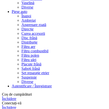
Vaselină
Diverse
Piese auto
Înapoi
Ambreiaj
Angrenare roată
Direcție
Curea accesorii
Disc frână
Distribuție
Filtru aer
Filtru combustibil
Filtru polen
Filtru ulei
Placute frână
Saboți frână
Set reparație etrier
Suspensie
Diverse
Autentificare / Înregistrare
Coș de cumpărături
Închidere
Conectați-vă
Închidere