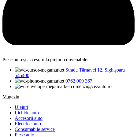
Piese auto și accesorii la prețuri convenabile.
Strada Târnavei 12, Sighișoara
545400
0762 009 367
comenzi@cezauto.ro
Magazin
Uleiuri
Lichide auto
Accesorii auto
Electrice auto
Consumabile service
Piese auto