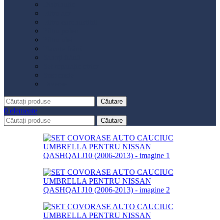
Distribuție
Filtru aer
Filtru combustibil
Filtru polen
Filtru ulei
Placute frână
Saboți frână
Set reparație etrier
Suspensie
Diverse
Căutare
0
elemente
Căutare