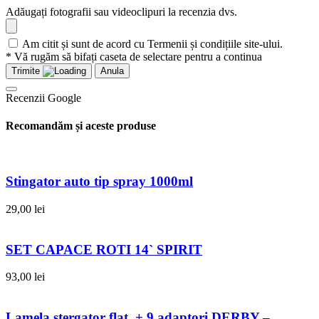
Adăugați fotografii sau videoclipuri la recenzia dvs.
Am citit și sunt de acord cu Termenii și condițiile site-ului.
* Vă rugăm să bifați caseta de selectare pentru a continua
Trimite
Anula
Recenzii Google
Recomandăm și aceste produse
Stingator auto tip spray 1000ml
29,00
lei
SET CAPACE ROTI 14` SPIRIT
93,00
lei
Lamela stergator flat + 9 adaptori DERBY –