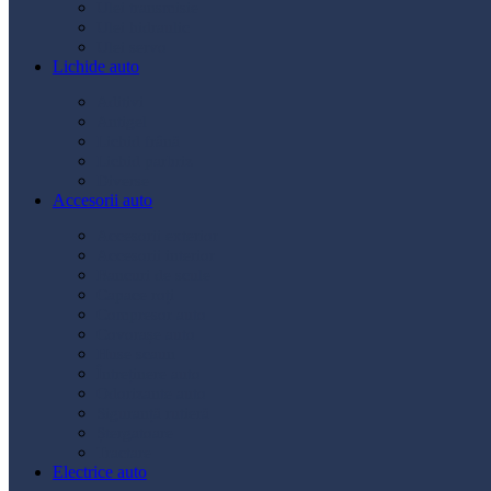
Ulei transmisie
Ulei hidraulic
Ulei servo
Lichide auto
Aditivi
Antigel
Lichid frână
Lichid parbriz
Diverse
Accesorii auto
Accesorii exterior
Accesorii interior
Bancuri de scule
Capace roți
Compresor auto
Covorașe auto
Huse scaun
Întreținere auto
Odorizante auto
Siguranță rutieră
Ștergatoare
Tractare
Electrice auto