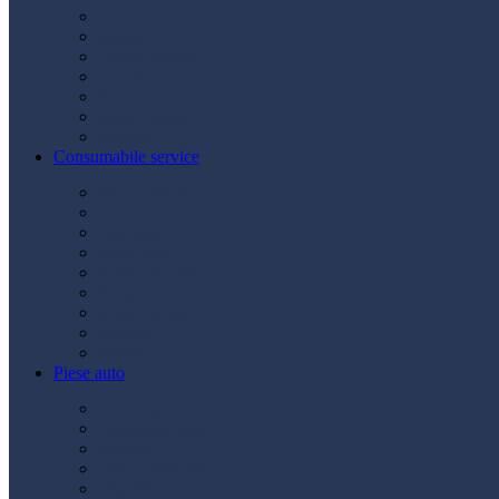
Acumulatori
Becuri
Cabluri curent
Claxon
Redresor
Robot pornire
Diverse
Consumabile service
Borne baterii
Consumabile vopsitorie
Cric auto
Scule auto
Siguranțe auto
Spray service
Spray vopsea
Vaselină
Diverse
Piese auto
Ambreiaj
Angrenare roată
Direcție
Curea accesorii
Disc frână