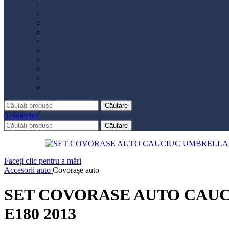
Distribuție
Filtru aer
Filtru combustibil
Filtru polen
Filtru ulei
Placute frână
Saboți frână
Set reparație etrier
Suspensie
Diverse
Căutare
0
elemente
Căutare
Faceți clic pentru a mări
Accesorii auto
Covorașe auto
SET COVORASE AUTO CAUC
E180 2013