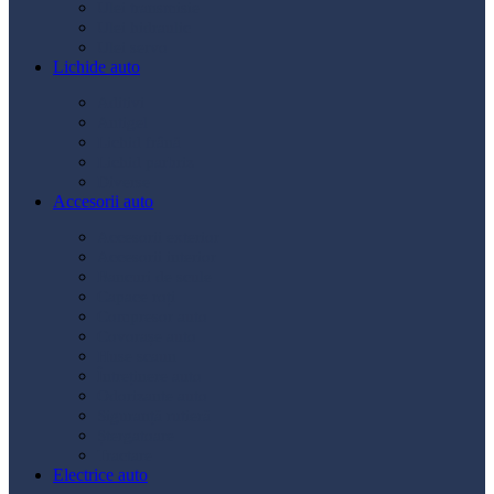
Ulei transmisie
Ulei hidraulic
Ulei servo
Lichide auto
Aditivi
Antigel
Lichid frână
Lichid parbriz
Diverse
Accesorii auto
Accesorii exterior
Accesorii interior
Bancuri de scule
Capace roți
Compresor auto
Covorașe auto
Huse scaun
Întreținere auto
Odorizante auto
Siguranță rutieră
Ștergatoare
Tractare
Electrice auto