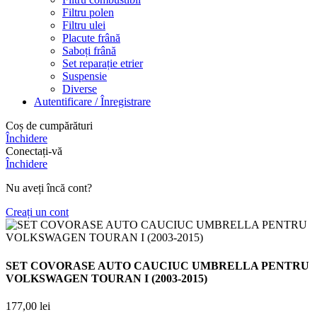
Filtru polen
Filtru ulei
Placute frână
Saboți frână
Set reparație etrier
Suspensie
Diverse
Autentificare / Înregistrare
Coș de cumpărături
Închidere
Conectați-vă
Închidere
Nu aveți încă cont?
Creați un cont
SET COVORASE AUTO CAUCIUC UMBRELLA PENTRU
VOLKSWAGEN TOURAN I (2003-2015)
177,00
lei