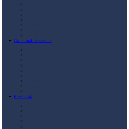
Acumulatori
Becuri
Cabluri curent
Claxon
Redresor
Robot pornire
Diverse
Consumabile service
Borne baterii
Consumabile vopsitorie
Cric auto
Scule auto
Siguranțe auto
Spray service
Spray vopsea
Vaselină
Diverse
Piese auto
Ambreiaj
Angrenare roată
Direcție
Curea accesorii
Disc frână