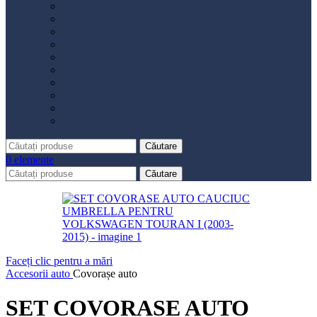
Distribuție
Filtru aer
Filtru combustibil
Filtru polen
Filtru ulei
Placute frână
Saboți frână
Set reparație etrier
Suspensie
Diverse
Căutare
0
elemente
Căutare
Faceți clic pentru a mări
Accesorii auto
Covorașe auto
SET COVORASE AUTO