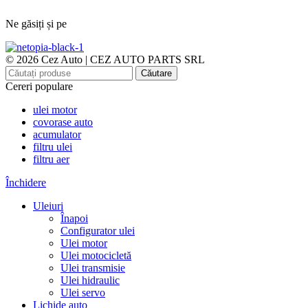
Ne găsiți și pe
© 2026 Cez Auto | CEZ AUTO PARTS SRL
Căutare
Cereri populare
ulei motor
covorase auto
acumulator
filtru ulei
filtru aer
Închidere
Uleiuri
Înapoi
Configurator ulei
Ulei motor
Ulei motocicletă
Ulei transmisie
Ulei hidraulic
Ulei servo
Lichide auto