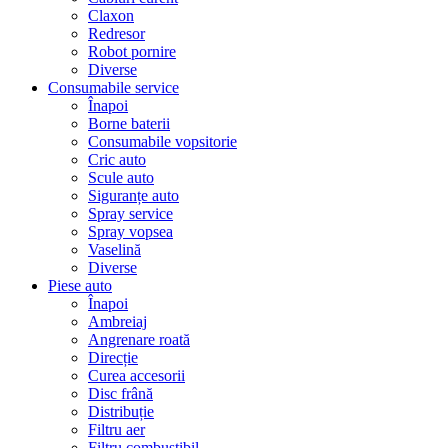
Claxon
Redresor
Robot pornire
Diverse
Consumabile service
Înapoi
Borne baterii
Consumabile vopsitorie
Cric auto
Scule auto
Siguranțe auto
Spray service
Spray vopsea
Vaselină
Diverse
Piese auto
Înapoi
Ambreiaj
Angrenare roată
Direcție
Curea accesorii
Disc frână
Distribuție
Filtru aer
Filtru combustibil