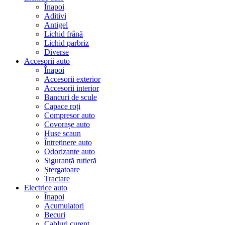
Înapoi
Aditivi
Antigel
Lichid frână
Lichid parbriz
Diverse
Accesorii auto
Înapoi
Accesorii exterior
Accesorii interior
Bancuri de scule
Capace roți
Compresor auto
Covorașe auto
Huse scaun
Întreținere auto
Odorizante auto
Siguranță rutieră
Ștergatoare
Tractare
Electrice auto
Înapoi
Acumulatori
Becuri
Cabluri curent