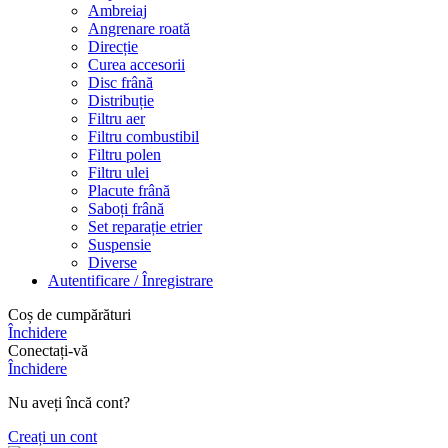
Ambreiaj
Angrenare roată
Direcție
Curea accesorii
Disc frână
Distribuție
Filtru aer
Filtru combustibil
Filtru polen
Filtru ulei
Placute frână
Saboți frână
Set reparație etrier
Suspensie
Diverse
Autentificare / Înregistrare
Coș de cumpărături
Închidere
Conectați-vă
Închidere
Nu aveți încă cont?
Creați un cont