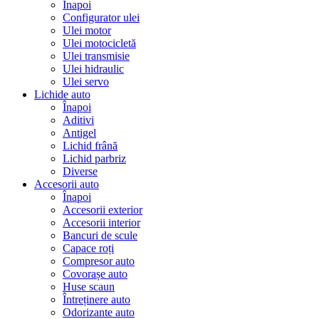
Înapoi
Configurator ulei
Ulei motor
Ulei motocicletă
Ulei transmisie
Ulei hidraulic
Ulei servo
Lichide auto
Înapoi
Aditivi
Antigel
Lichid frână
Lichid parbriz
Diverse
Accesorii auto
Înapoi
Accesorii exterior
Accesorii interior
Bancuri de scule
Capace roți
Compresor auto
Covorașe auto
Huse scaun
Întreținere auto
Odorizante auto