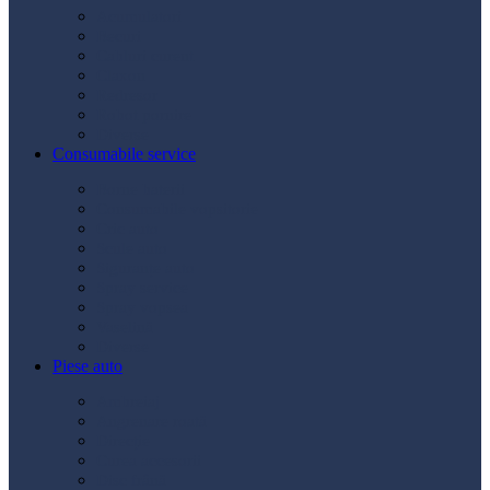
Acumulatori
Becuri
Cabluri curent
Claxon
Redresor
Robot pornire
Diverse
Consumabile service
Borne baterii
Consumabile vopsitorie
Cric auto
Scule auto
Siguranțe auto
Spray service
Spray vopsea
Vaselină
Diverse
Piese auto
Ambreiaj
Angrenare roată
Direcție
Curea accesorii
Disc frână