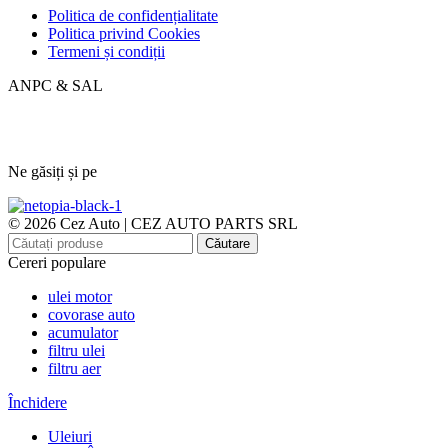
Politica de confidențialitate
Politica privind Cookies
Termeni și condiții
ANPC & SAL
Ne găsiți și pe
© 2026 Cez Auto | CEZ AUTO PARTS SRL
Căutare
Cereri populare
ulei motor
covorase auto
acumulator
filtru ulei
filtru aer
Închidere
Uleiuri