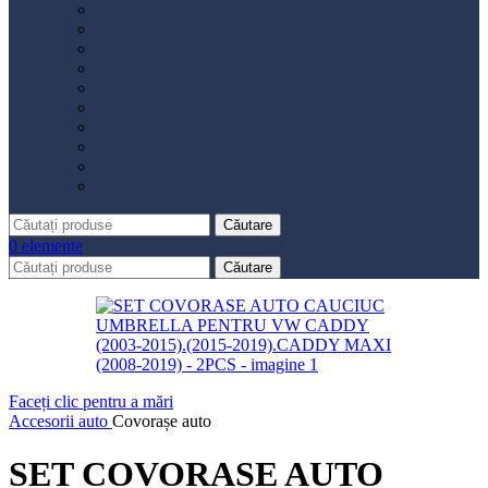
Distribuție
Filtru aer
Filtru combustibil
Filtru polen
Filtru ulei
Placute frână
Saboți frână
Set reparație etrier
Suspensie
Diverse
Căutare
0
elemente
Căutare
Faceți clic pentru a mări
Accesorii auto
Covorașe auto
SET COVORASE AUTO