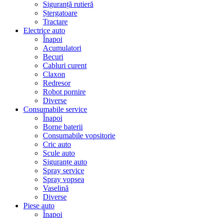
Siguranță rutieră
Ștergatoare
Tractare
Electrice auto
Înapoi
Acumulatori
Becuri
Cabluri curent
Claxon
Redresor
Robot pornire
Diverse
Consumabile service
Înapoi
Borne baterii
Consumabile vopsitorie
Cric auto
Scule auto
Siguranțe auto
Spray service
Spray vopsea
Vaselină
Diverse
Piese auto
Înapoi