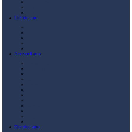
Ulei transmisie
Ulei hidraulic
Ulei servo
Lichide auto
Aditivi
Antigel
Lichid frână
Lichid parbriz
Diverse
Accesorii auto
Accesorii exterior
Accesorii interior
Bancuri de scule
Capace roți
Compresor auto
Covorașe auto
Huse scaun
Întreținere auto
Odorizante auto
Siguranță rutieră
Ștergatoare
Tractare
Electrice auto