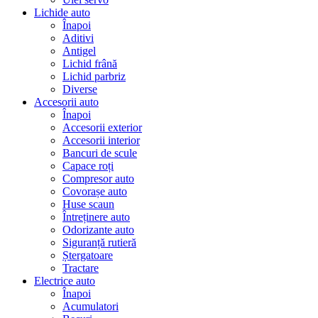
Lichide auto
Înapoi
Aditivi
Antigel
Lichid frână
Lichid parbriz
Diverse
Accesorii auto
Înapoi
Accesorii exterior
Accesorii interior
Bancuri de scule
Capace roți
Compresor auto
Covorașe auto
Huse scaun
Întreținere auto
Odorizante auto
Siguranță rutieră
Ștergatoare
Tractare
Electrice auto
Înapoi
Acumulatori