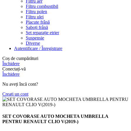
Filtru aer
Filtru combustibil
Filtru polen
Filtru ulei
Placute frână
Saboți frână
Set reparație etrier
Suspensie
Diverse
Autentificare / Înregistrare
Coș de cumpărături
Închidere
Conectați-vă
Închidere
Nu aveți încă cont?
Creați un cont
SET COVORASE AUTO MOCHETA UMBRELLA
PENTRU RENAULT CLIO V(2019-)