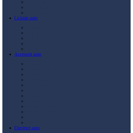
Ulei transmisie
Ulei hidraulic
Ulei servo
Lichide auto
Aditivi
Antigel
Lichid frână
Lichid parbriz
Diverse
Accesorii auto
Accesorii exterior
Accesorii interior
Bancuri de scule
Capace roți
Compresor auto
Covorașe auto
Huse scaun
Întreținere auto
Odorizante auto
Siguranță rutieră
Ștergatoare
Tractare
Electrice auto