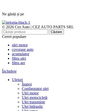
Ne găsiți și pe
© 2026 Cez Auto | CEZ AUTO PARTS SRL
Căutare
Cereri populare
ulei motor
covorase auto
acumulator
filtru ulei
filtru aer
Închidere
Uleiuri
Înapoi
Configurator ulei
Ulei motor
Ulei motocicletă
Ulei transmisie
Ulei hidraulic
Ulei servo