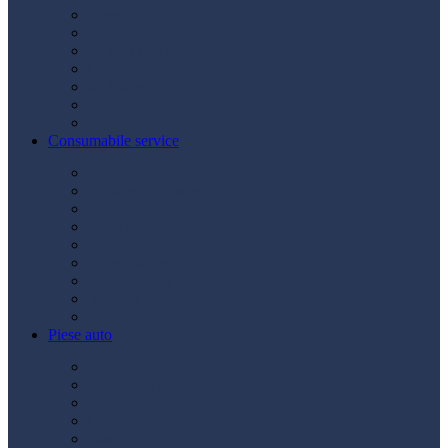
Acumulatori
Becuri
Cabluri curent
Claxon
Redresor
Robot pornire
Diverse
Consumabile service
Borne baterii
Consumabile vopsitorie
Cric auto
Scule auto
Siguranțe auto
Spray service
Spray vopsea
Vaselină
Diverse
Piese auto
Ambreiaj
Angrenare roată
Direcție
Curea accesorii
Disc frână