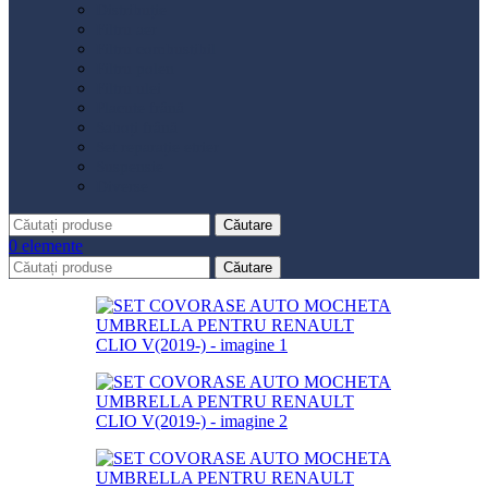
Distribuție
Filtru aer
Filtru combustibil
Filtru polen
Filtru ulei
Placute frână
Saboți frână
Set reparație etrier
Suspensie
Diverse
Căutare
0
elemente
Căutare