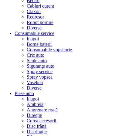
Becuri
Cabluri curent
Claxon
Redresor
Robot pornire
Diverse
Consumabile service
Înapoi
Borne baterii
Consumabile vopsitorie
Cric auto
Scule auto
Siguranțe auto
Spray service
Spray vopsea
Vaselină
Diverse
Piese auto
Înapoi
Ambreiaj
Angrenare roată
Direcție
Curea accesorii
Disc frână
Distribuție