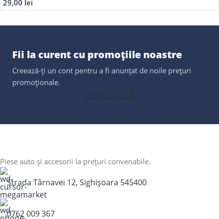
29,00
lei
Fii la curent cu promoțiile noastre
Creează-ți un cont pentru a fi anunțat de noile prețuri
promoționale.
Creează cont
Piese auto și accesorii la prețuri convenabile.
Strada Târnavei 12, Sighișoara 545400
0762 009 367