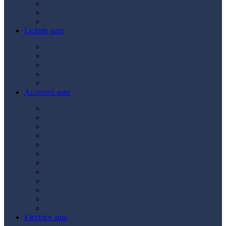
Ulei transmisie
Ulei hidraulic
Ulei servo
Lichide auto
Aditivi
Antigel
Lichid frână
Lichid parbriz
Diverse
Accesorii auto
Accesorii exterior
Accesorii interior
Bancuri de scule
Capace roți
Compresor auto
Covorașe auto
Huse scaun
Întreținere auto
Odorizante auto
Siguranță rutieră
Ștergatoare
Tractare
Electrice auto