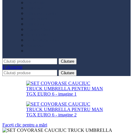
Distribuție
Filtru aer
Filtru combustibil
Filtru polen
Filtru ulei
Placute frână
Saboți frână
Set reparație etrier
Suspensie
Diverse
Căutare
0
elemente
Căutare
Faceți clic pentru a mări