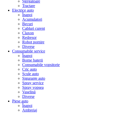
Ștergatoare
Tractare
Electrice auto
Înapoi
Acumulatori
Becuri
Cabluri curent
Claxon
Redresor
Robot pornire
Diverse
Consumabile service
Înapoi
Borne baterii
Consumabile vopsitorie
Cric auto
Scule auto
Siguranțe auto
Spray service
Spray vopsea
Vaselină
Diverse
Piese auto
Înapoi
Ambreiaj