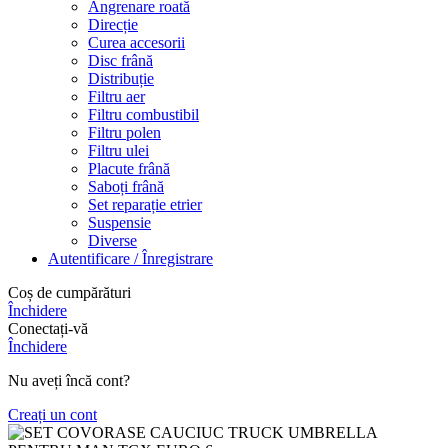
Angrenare roată
Direcție
Curea accesorii
Disc frână
Distribuție
Filtru aer
Filtru combustibil
Filtru polen
Filtru ulei
Placute frână
Saboți frână
Set reparație etrier
Suspensie
Diverse
Autentificare / Înregistrare
Coș de cumpărături
Închidere
Conectați-vă
Închidere
Nu aveți încă cont?
Creați un cont