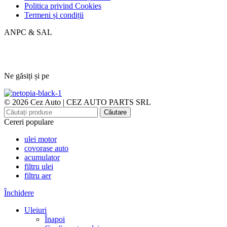
Politica privind Cookies
Termeni și condiții
ANPC & SAL
Ne găsiți și pe
© 2026 Cez Auto | CEZ AUTO PARTS SRL
Căutare
Cereri populare
ulei motor
covorase auto
acumulator
filtru ulei
filtru aer
Închidere
Uleiuri
Înapoi