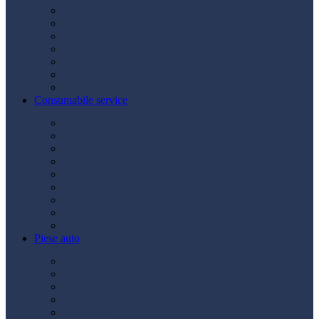
Acumulatori
Becuri
Cabluri curent
Claxon
Redresor
Robot pornire
Diverse
Consumabile service
Borne baterii
Consumabile vopsitorie
Cric auto
Scule auto
Siguranțe auto
Spray service
Spray vopsea
Vaselină
Diverse
Piese auto
Ambreiaj
Angrenare roată
Direcție
Curea accesorii
Disc frână