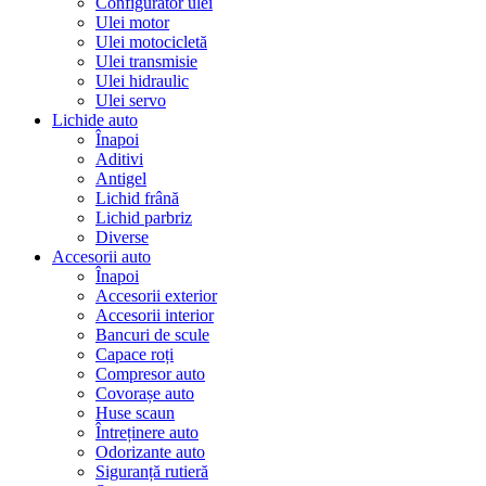
Configurator ulei
Ulei motor
Ulei motocicletă
Ulei transmisie
Ulei hidraulic
Ulei servo
Lichide auto
Înapoi
Aditivi
Antigel
Lichid frână
Lichid parbriz
Diverse
Accesorii auto
Înapoi
Accesorii exterior
Accesorii interior
Bancuri de scule
Capace roți
Compresor auto
Covorașe auto
Huse scaun
Întreținere auto
Odorizante auto
Siguranță rutieră