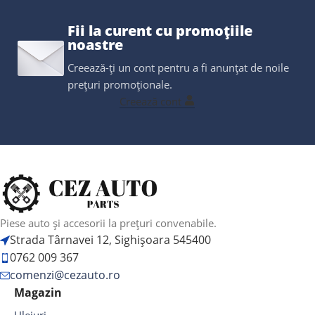
Fii la curent cu promoțiile
noastre
Creează-ți un cont pentru a fi anunțat de noile
prețuri promoționale.
Creează cont
Piese auto și accesorii la prețuri convenabile.
Strada Târnavei 12, Sighișoara 545400
0762 009 367
comenzi@cezauto.ro
Magazin