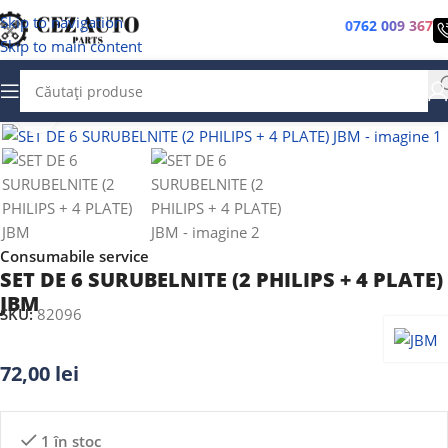
Skip to navigation
0762 009 367
Skip to main content
Faceți clic pentru a mări
Consumabile service
SET DE 6 SURUBELNITE (2 PHILIPS + 4 PLATE)
JBM
SKU:
82096
72,00
lei
1 în stoc