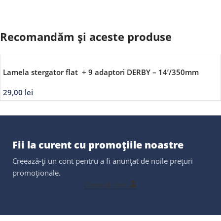
Recomandăm și aceste produse
Lamela stergator flat + 9 adaptori DERBY – 14’/350mm
29,00
lei
Fii la curent cu promoțiile noastre
Creează-ți un cont pentru a fi anunțat de noile prețuri
promoționale.
Creează cont