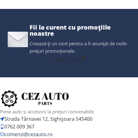
Fii la curent cu promoțiile
noastre
Creează-ți un cont pentru a fi anunțat de noile
prețuri promoționale.
Creează cont
Piese auto și accesorii la prețuri convenabile.
Strada Târnavei 12, Sighișoara 545400
0762 009 367
comenzi@cezauto.ro